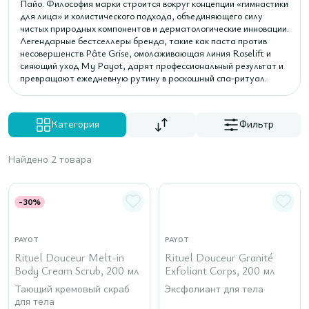
Пайо. Философия марки строится вокруг концепции «гимнастики
для лица» и холистического подхода, объединяющего силу
чистых природных компонентов и дерматологические инновации.
Легендарные бестселлеры бренда, такие как паста против
несовершенств Pâte Grise, омолаживающая линия Roselift и
сияющий уход My Payot, дарят профессиональный результат и
превращают ежедневную рутину в роскошный спа-ритуал.
Категория
Фильтр
Найдено 2 товара
-30%
PAYOT
PAYOT
Rituel Douceur Melt-in
Rituel Douceur Granité
Body Cream Scrub, 200 мл
Exfoliant Corps, 200 мл
Тающий кремовый скраб
Эксфолиант для тела
для тела