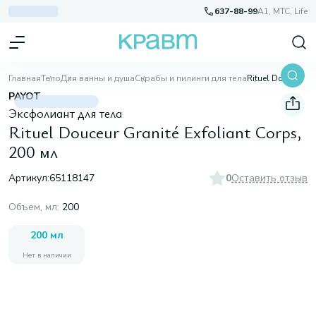
637-88-99
A1, МТС, Life
Главная
Тело
Для ванны и душа
Скрабы и пилинги для тела
Rituel Douceur Granité Exfoliant Corps, 200 мл
PAYOT
Эксфолиант для тела
Rituel Douceur Granité Exfoliant Corps,
200 мл
Артикул:
65118147
0
Оставить отзыв
Объем, мл
:
200
200 мл
Нет в наличии