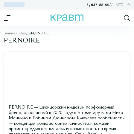
637-88-99
A1, МТС, Life
Главная
Бренды
PERNOIRE
PERNOIRE
PERNOIRE — швейцарский нишевый парфюмерный
бренд, основанный в 2020 году в Базеле друзьями Нико
Маннино и Робином Дюннером. Ключевая особенность
— концепция «ольфакторных личностей»: каждый
аромат предлагает владельцу возможность на время
превратиться в другую личность. Стиль бренда —