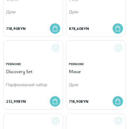
Духи
Духи
718,90
BYN
878,60
BYN
PERNOIRE
PERNOIRE
Discovery Set
Masar
Парфюмерный набор
Духи
212,99
BYN
718,90
BYN