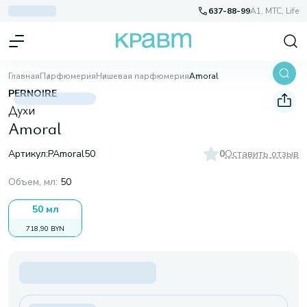
637-88-99
A1, МТС, Life
Главная
Парфюмерия
Нишевая парфюмерия
Amoral
PERNOIRE
Духи
Amoral
Артикул:
PAmoral50
0
Оставить отзыв
Объем, мл
:
50
50 мл
718,90 BYN