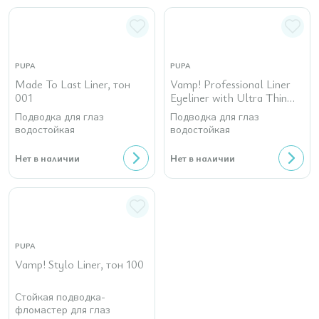
PUPA
PUPA
Made To Last Liner, тон
Vamp! Professional Liner
001
Eyeliner with Ultra Thin
Brush - Waterproof
Подводка для глаз
Подводка для глаз
водостойкая
водостойкая
Нет в наличии
Нет в наличии
PUPA
Vamp! Stylo Liner, тон 100
Стойкая подводка-
фломастер для глаз