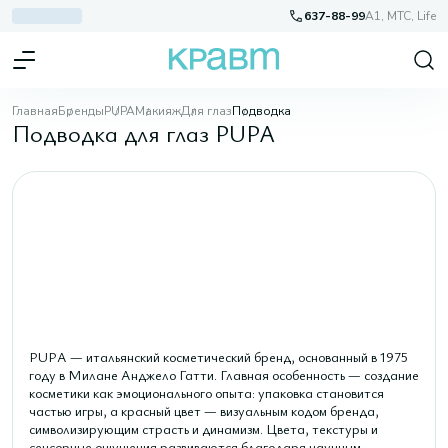
637-88-99
A1, МТС, Life
Главная
Бренды
PUPA
Макияж
Для глаз
Подводка
Подводка для глаз PUPA
PUPA — итальянский косметический бренд, основанный в 1975
году в Милане Анджело Гатти. Главная особенность — создание
косметики как эмоционального опыта: упаковка становится
частью игры, а красный цвет — визуальным кодом бренда,
символизирующим страсть и динамизм. Цвета, текстуры и
сенсорные ощущения развиваются благодаря научным