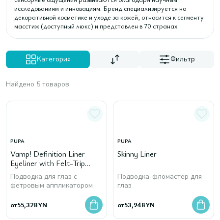
исследованиям и инновациям. Бренд специализируется на
декоративной косметике и уходе за кожей, относится к сегменту
масстиж (доступный люкс) и представлен в 70 странах.
Категория
Фильтр
Найдено 5 товаров
PUPA
PUPA
Vamp! Definition Liner
Skinny Liner
Eyeliner with Felt-Trip
Applicator, тон 100
Подводка для глаз с
Подводка-фломастер для
фетровым аппликатором
глаз
от
55,32
BYN
от
53,94
BYN