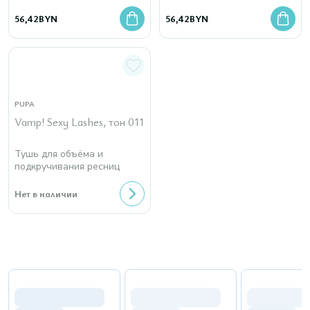
непревзойденная
стойкость
56,42
BYN
56,42
BYN
PUPA
Vamp! Sexy Lashes, тон 011
Тушь для объёма и
подкручивания ресниц
Нет в наличии