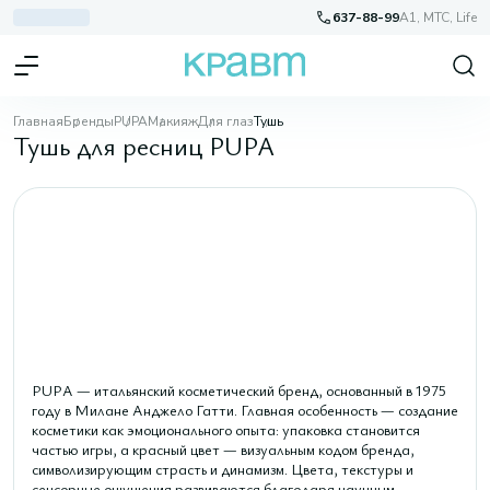
637-88-99
A1, МТС, Life
Главная
Бренды
PUPA
Макияж
Для глаз
Тушь
Тушь для ресниц PUPA
PUPA — итальянский косметический бренд, основанный в 1975
году в Милане Анджело Гатти. Главная особенность — создание
косметики как эмоционального опыта: упаковка становится
частью игры, а красный цвет — визуальным кодом бренда,
символизирующим страсть и динамизм. Цвета, текстуры и
сенсорные ощущения развиваются благодаря научным