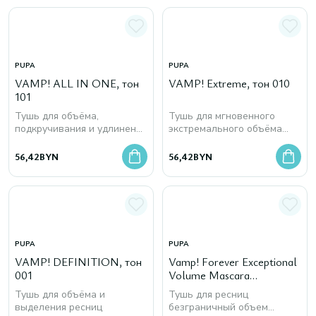
PUPA
PUPA
VAMP! ALL IN ONE, тон
VAMP! Extreme, тон 010
101
Тушь для объёма,
Тушь для мгновенного
подкручивания и удлинения
экстремального объёма
ресниц с укрепляющим
ресниц
действием
56,42
BYN
56,42
BYN
PUPA
PUPA
VAMP! DEFINITION, тон
Vamp! Forever Exceptional
001
Volume Mascara
Unbeatable Hold, тон 111
Тушь для объёма и
Тушь для ресниц
выделения ресниц
безграничный объем