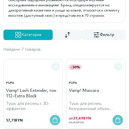
исследованиям и инновациям. Бренд специализируется на
декоративной косметике и уходе за кожей, относится к сегменту
масстиж (доступный люкс) и представлен в 70 странах.
Категория
Фильтр
Найдено 7 товаров
-30%
PUPA
PUPA
Vamp! Lash Extender, тон
Vamp! Mascara
112-Extra Black
Тушь для ресниц c 3D-
Тушь для ресниц
эффектом
безграничный объем,
огромные ресницы
от
39,49
BYN
57,71
BYN
56,42
BYN