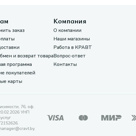
там
Компания
мить заказ
О компании
оплаты
Наши магазины
доставки
Работа в КРАВТ
обмен и возврат товара
Вопрос-ответ
ая программа
Контакты
е покупателей
ые карты
исимости, 76, оф.
20.02.2026 УНП
 услуг
72152626.
manager@cravt.by.