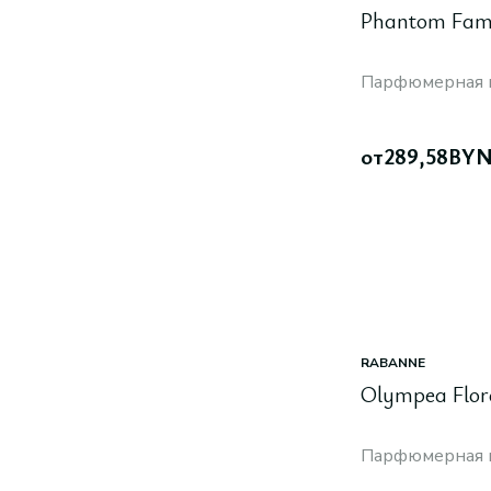
Phantom Fa
Парфюмерная 
от
289,58
BY
RABANNE
Olympea Flor
Парфюмерная 