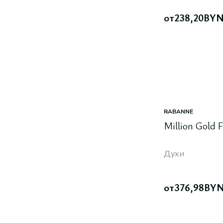
от
238,20
BY
RABANNE
Million Gold 
Духи
от
376,98
BY