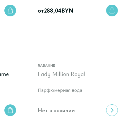
от
288,04
BYN
RABANNE
fume
Lady Million Royal
Парфюмерная вода
Нет в наличии