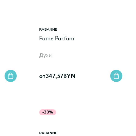
RABANNE
Fame Parfum
Духи
от
347,57
BYN
-30%
RABANNE