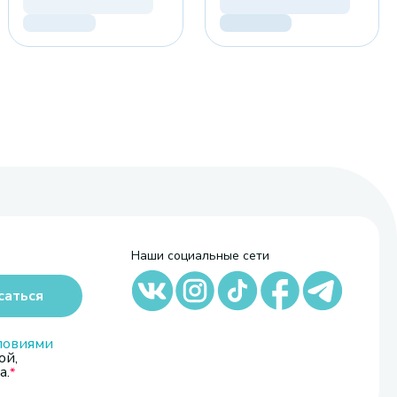
Наши социальные сети
саться
ловиями
ой,
а.