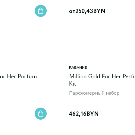
N
от
250,43
BYN
RABANNE
For Her Parfum
Million Gold For Her Per
Kit
Парфюмерный набор
N
462,16
BYN