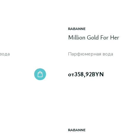
RABANNE
Million Gold For Her
вода
Парфюмерная вода
от
358,92
BYN
RABANNE