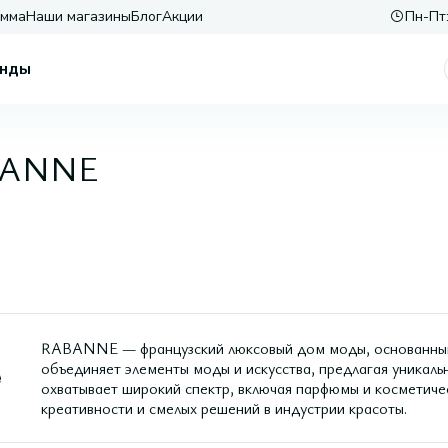
амма
Наши магазины
Блог
Акции
Пн-Пт:
нды
BANNE
RABANNE — французский люксовый дом моды, основанный
объединяет элементы моды и искусства, предлагая уникаль
охватывает широкий спектр, включая парфюмы и косметиче
креативности и смелых решений в индустрии красоты.