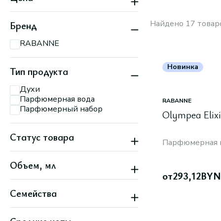
Найдено 17 товар
Бренд
RABANNE
Новинка
Тип продукта
Духи
Парфюмерная вода
RABANNE
Парфюмерный набор
Olympea Elixi
Статус товара
Парфюмерная 
Новинка
Объем, мл
Скидка
от
293,12
BYN
Семейства
Цветочные