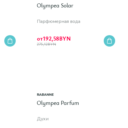
Olympea Solar
Парфюмерная вода
от
192,58
BYN
275,12
BYN
RABANNE
Olympea Parfum
Духи