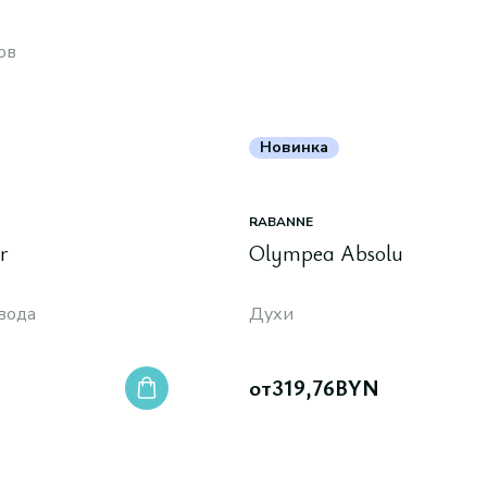
ов
Новинка
RABANNE
r
Olympea Absolu
вода
Духи
от
319,76
BYN