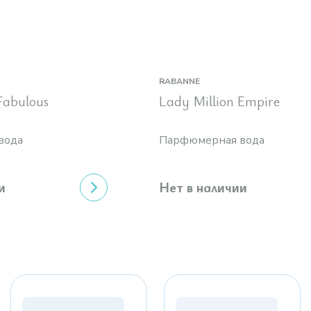
RABANNE
Fabulous
Lady Million Empire
вода
Парфюмерная вода
и
Нет в наличии