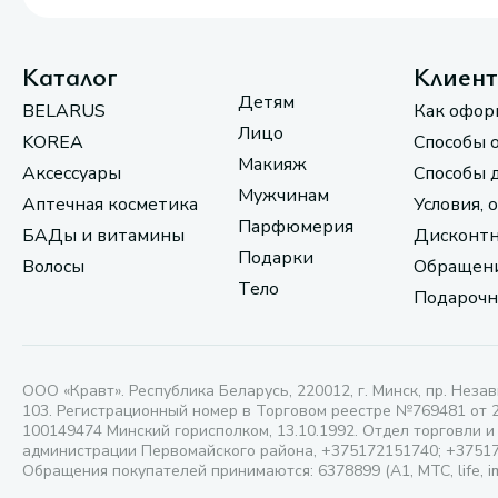
Каталог
Клиен
Детям
BELARUS
Как офор
Лицо
KOREA
Способы 
Макияж
Аксессуары
Способы 
Мужчинам
Аптечная косметика
Условия, 
Парфюмерия
БАДы и витамины
Дисконтн
Подарки
Волосы
Обращени
Тело
Подарочн
ООО «Кравт». Республика Беларусь, 220012, г. Минск, пр. Незав
103. Регистрационный номер в Торговом реестре №769481 от 
100149474 Минский горисполком, 13.10.1992. Отдел торговли и
администрации Первомайского района, +375172151740; +3751
Обращения покупателей принимаются: 6378899 (А1, МТС, life, i