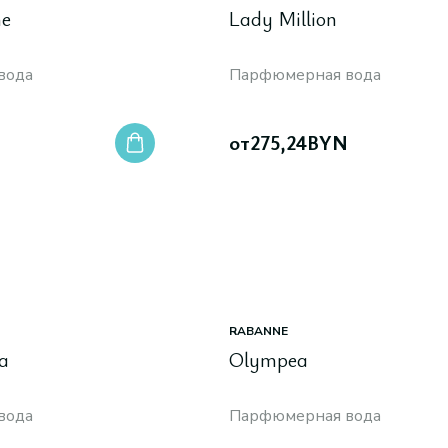
me
Lady Million
вода
Парфюмерная вода
N
от
275,24
BYN
RABANNE
a
Olympea
вода
Парфюмерная вода