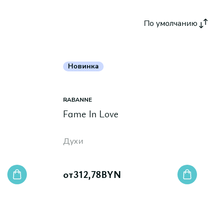
По умолчанию
Новинка
RABANNE
Fame In Love
Духи
от
312,78
BYN