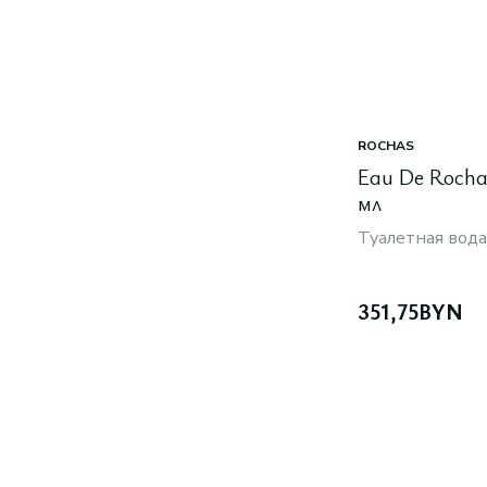
ROCHAS
Eau De Rochas
мл
Туалетная вода
351,75
BYN