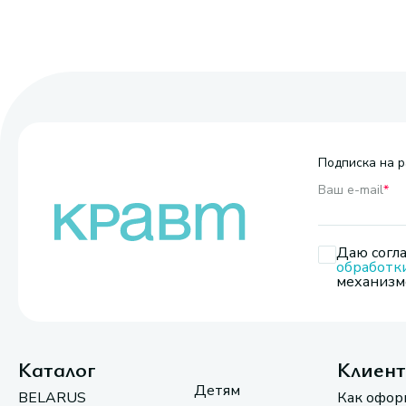
Подписка на р
Ваш e-mail
*
Даю согла
обработк
механизмо
Каталог
Клиен
Детям
BELARUS
Как офор