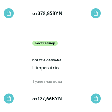
от
379,85
BYN
Бестселлер
DOLCE & GABBANA
L'imperatrice
Туалетная вода
от
127,66
BYN