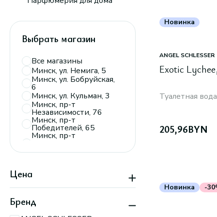
Парфюмерия для дома
Новинка
Выбрать магазин
ANGEL SCHLESSER
Все магазины
Exotic Lychee
Минск, ул. Немига, 5
Минск, ул. Бобруйская,
6
Минск, ул. Кульман, 3
Туалетная вода
Минск, пр-т
Независимости, 76
Минск, пр-т
Победителей, 65
205,96
BYN
Минск, пр-т
Дзержинского, 104,
пав. 110
Минск, ТРЦ
«Экспобел»,
Цена
пересечение ул.
Мирошниченко и
Новинка
-3
МКАД
Минск, пр-т
Бренд
Партизанский, 150А
Минск, пр-т