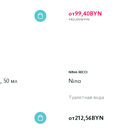
от
99,40
BYN
142,00
BYN
NINA RICCI
, 50 мл
Nina
Туалетная вода
от
212,56
BYN