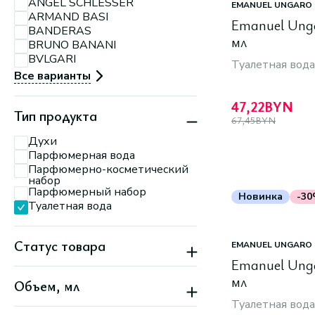
ANGEL SCHLESSER
Партизанский, 79
EMANUEL UNGARO
ARMAND BASI
Минск, ул.
Emanuel Unga
П.Мстиславца, 11
BANDERAS
Минск, ул. Притыцкого,
мл
BRUNO BANANI
156
BVLGARI
Минск, ул. Тимирязева,
Туалетная вода
74 А
Все варианты
47,22
BYN
Тип продукта
67,45
BYN
Духи
Парфюмерная вода
Парфюмерно-косметический
набор
Парфюмерный набор
Новинка
-3
Туалетная вода
Статус товара
EMANUEL UNGARO
Emanuel Unga
Бестселлер
мл
Объем, мл
Лимит. серия
Новинка
Туалетная вода
Скидка