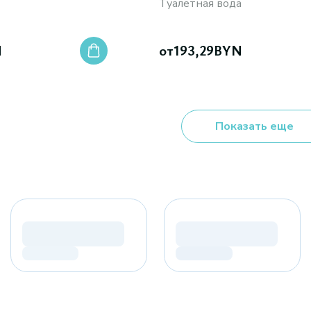
Туалетная вода
N
от
193,29
BYN
Показать еще