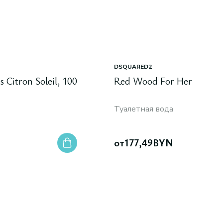
DSQUARED2
 Citron Soleil, 100
Red Wood For Her
Туалетная вода
от
177,49
BYN