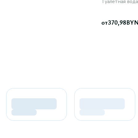
Туалетная вода
от
370,98
BY