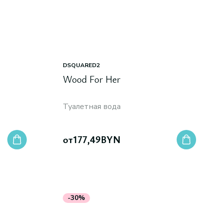
DSQUARED2
Wood For Her
Туалетная вода
от
177,49
BYN
-30%