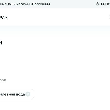
амма
Наши магазины
Блог
Акции
Пн-Пт:
нды
н
ров
алетная вода