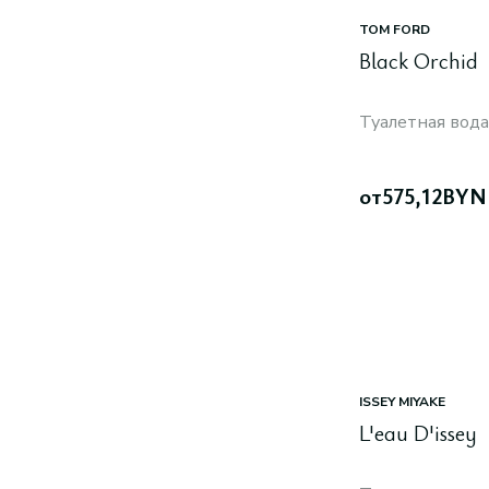
TOM FORD
Black Orchid
Туалетная вода
от
575,12
BYN
ISSEY MIYAKE
L'eau D'issey