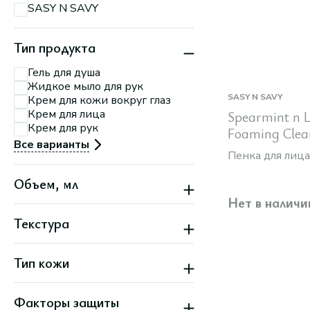
SASY N SAVY
Тип продукта
Гель для душа
Жидкое мыло для рук
SASY N SAVY
Крем для кожи вокруг глаз
Крем для лица
Spearmint n L
Крем для рук
Foaming Clea
Все варианты
Пенка для лица
Объем, мл
Нет в наличи
Текстура
Гелевая
Тип кожи
Жидкая
Кремовая
Все типы кожи
Масло
Факторы защиты
Жирная