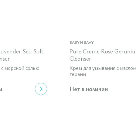
SASY N SAVY
avender Sea Salt
Pure Creme Rose Gerani
nser
Cleanser
 с морской солью
Крем для умывания с масло
герани
и
Нет в наличии