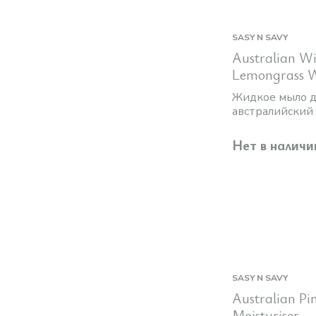
SASY N SAVY
Australian Wi
Lemongrass 
Жидкое мыло дл
австралийский 
Нет в наличи
SASY N SAVY
Australian Pi
Moisturiser