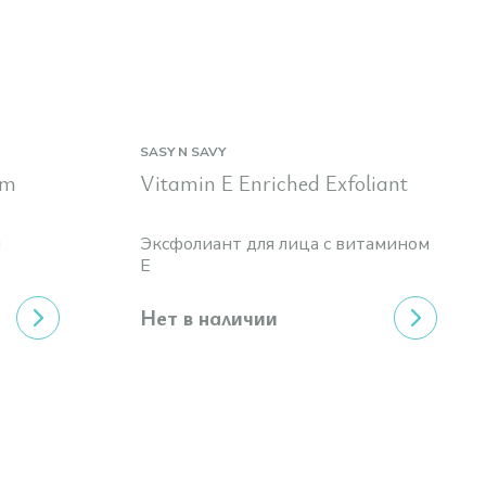
SASY N SAVY
um
Vitamin Е Enriched Exfoliant
м
Эксфолиант для лица с витамином
E
Нет в наличии