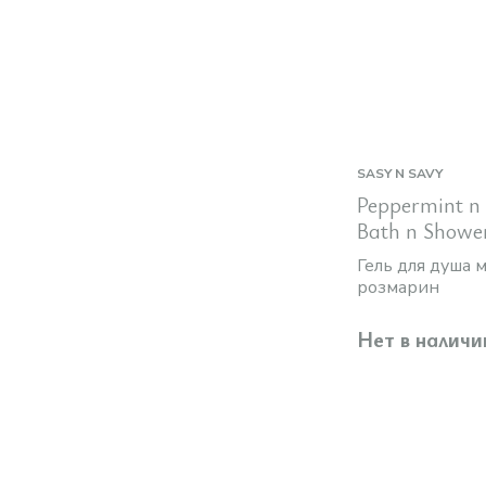
SASY N SAVY
Peppermint n
Bath n Showe
Гель для душа 
розмарин
Нет в наличи