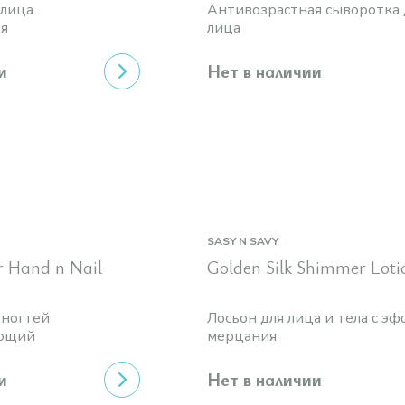
 лица
Антивозрастная сыворотка 
я
лица
и
Нет в наличии
SASY N SAVY
r Hand n Nail
Golden Silk Shimmer Loti
 ногтей
Лосьон для лица и тела с э
ающий
мерцания
и
Нет в наличии