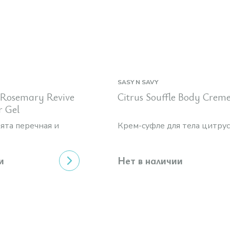
SASY N SAVY
 Rosemary Revive
Citrus Souffle Body Crem
r Gel
мята перечная и
Крем-суфле для тела цитру
и
Нет в наличии