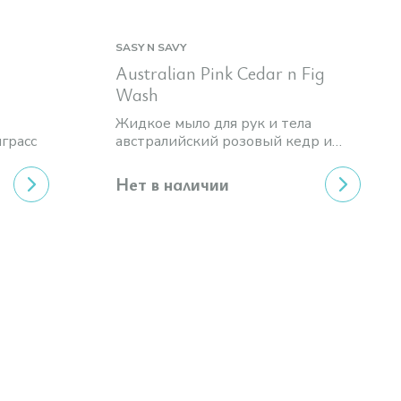
SASY N SAVY
Australian Pink Cedar n Fig
Wash
Жидкое мыло для рук и тела
грасс
австралийский розовый кедр и
инжир
Нет в наличии