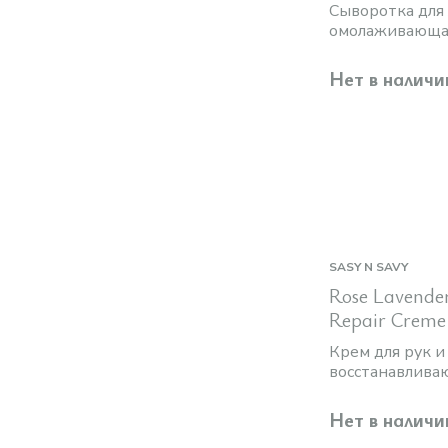
Сыворотка для
омолаживающа
Нет в наличи
SASY N SAVY
Rose Lavende
Repair Creme
Крем для рук и
восстанавлив
Нет в наличи