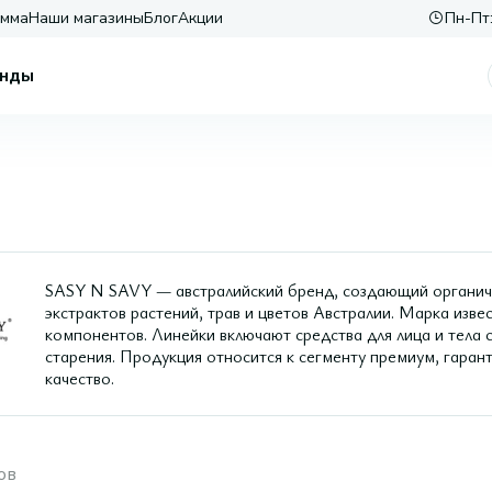
амма
Наши магазины
Блог
Акции
Пн-Пт:
нды
SASY N SAVY — австралийский бренд, создающий органиче
экстрактов растений, трав и цветов Австралии. Марка изв
компонентов. Линейки включают средства для лица и тела с
старения. Продукция относится к сегменту премиум, гаран
качество.
ов