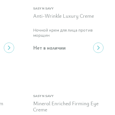
SASY N SAVY
Anti-Wrinkle Luxury Creme
Ночной крем для лица против
морщин
Нет в наличии
SASY N SAVY
um
Mineral Enriched Firming Eye
Creme