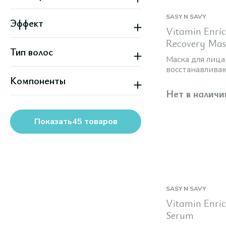
Комбинированная
SPF до 20
Нормальная
SASY N SAVY
Эффект
Проблемная
Vitamin Enric
Все варианты
Антивозрастной
Recovery Ma
Тип волос
Блеск
Маска для лица
Восстановление
восстанавлива
Все типы волос
Гладкость
Компоненты
Детокс
Нет в наличи
Все варианты
Витамин A
Витамин C
Витамин E
Показать
45
товаров
SASY N SAVY
Vitamin Enric
Serum