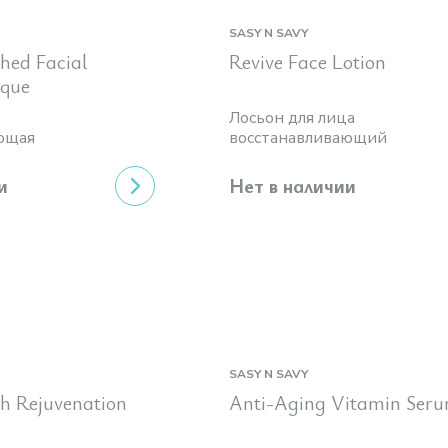
SASY N SAVY
hed Facial
Revive Face Lotion
sque
Лосьон для лица
ющая
восстанавливающий
и
Нет в наличии
SASY N SAVY
h Rejuvenation
Anti-Aging Vitamin Ser