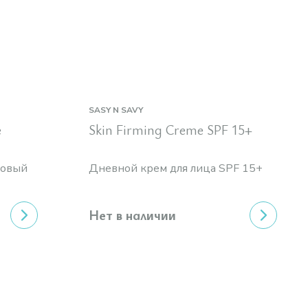
SASY N SAVY
e
Skin Firming Creme SPF 15+
совый
Дневной крем для лица SPF 15+
Нет в наличии