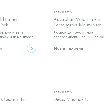
SASY N SAVY
ld Lime n
Australian Wild Lime n
Wash
Lemongrass Moisturiser
я рук и тела
Лосьон для рук и тела
лайм и лемонграсс
австралийский лайм и лемон
и
Нет в наличии
SASY N SAVY
nk Cedar n Fig
Detox Massage Oil