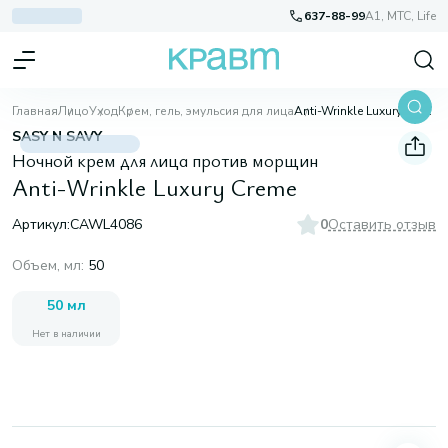
637-88-99
A1, МТС, Life
Главная
Лицо
Уход
Крем, гель, эмульсия для лица
Anti-Wrinkle Luxury Creme
SASY N SAVY
Ночной крем для лица против морщин
Anti-Wrinkle Luxury Creme
Артикул:
CAWL4086
0
Оставить отзыв
Объем, мл
:
50
50 мл
Нет в наличии