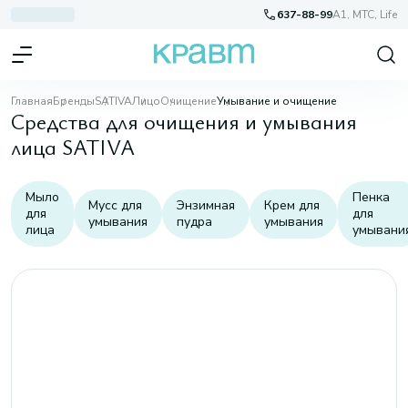
637-88-99
A1, МТС, Life
Главная
Бренды
SATIVA
Лицо
Очищение
Умывание и очищение
Средства для очищения и умывания
лица SATIVA
Мыло
Пенка
Мусс для
Энзимная
Крем для
для
для
умывания
пудра
умывания
лица
умывани