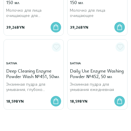
150 мл
150 мл
Молочко для лица
Молочко для лица
очищающее для
очищающее
чувствительной кожи
39,26
BYN
39,26
BYN
SATIVA
SATIVA
Deep Cleaning Enzyme
Daily Use Enzyme Washing
Powder Wash №451, 50мл
Powder №452, 50 мл
Энзимная пудра для
Энзимная пудра для
умывания, глубоко
умывания ежедневная
очищающая
18,59
BYN
18,59
BYN