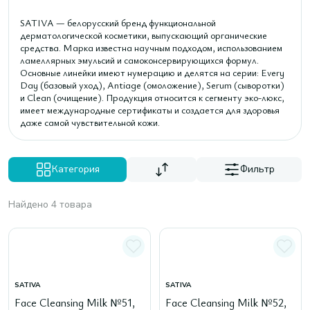
SATIVA — белорусский бренд функциональной
дерматологической косметики, выпускающий органические
средства. Марка известна научным подходом, использованием
ламеллярных эмульсий и самоконсервирующихся формул.
Основные линейки имеют нумерацию и делятся на серии: Every
Day (базовый уход), Antiage (омоложение), Serum (сыворотки)
и Clean (очищение). Продукция относится к сегменту эко-люкс,
имеет международные сертификаты и создается для здоровья
даже самой чувствительной кожи.
Категория
Фильтр
Найдено 4 товара
SATIVA
SATIVA
Face Cleansing Milk №51,
Face Cleansing Milk №52,