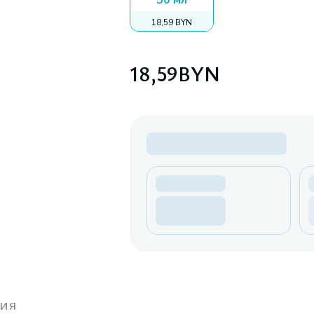
50 мл
18,59 BYN
18,59
BYN
ия