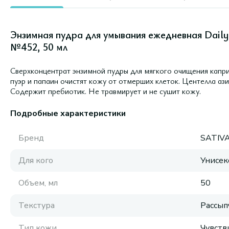
Энзимная пудра для умывания ежедневная Dail
№452, 50 мл
Сверхконцентрат энзимной пудры для мягкого очищения капри
пуэр и папаин очистят кожу от отмерших клеток. Центелла аз
Содержит пребиотик. Не травмирует и не сушит кожу.
Подробные характеристики
Бренд
SATIV
Для кого
Унисек
Объем, мл
50
Текстура
Рассып
Тип кожи
Чувств