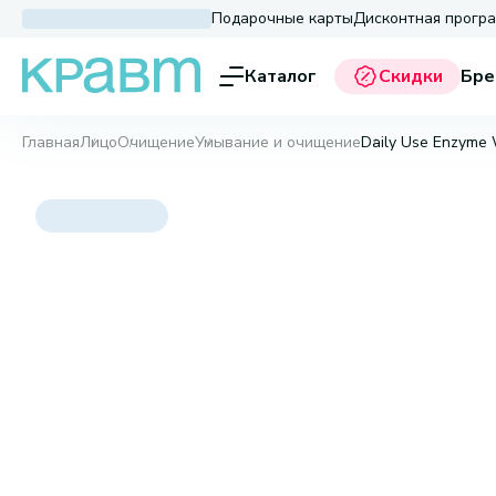
Подарочные карты
Дисконтная прогр
Каталог
Скидки
Бре
Главная
Лицо
Очищение
Умывание и очищение
Daily Use Enzyme