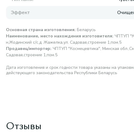
Эффект
Очищен
Основная страна изготовления
:
Беларусь
Наименование, место нахождения изготовителя
:
ЧПТУП "К
н,Жодинский с/с,д. Жажелка,ул. Садовая,строение 1,пом.5
Продавец/импортер
:
ЧПТУП "Космецевтика", Минская обл.,См
Садовая,строение 1,пом.5
Дата изготовления и срок годности товара указаны на упаковк
действующего законодательства Республики Беларусь
Отзывы