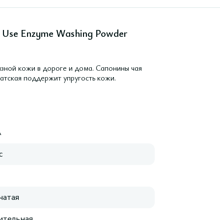
y Use Enzyme Washing Powder
зной кожи в дороге и дома. Сапонины чая
иатская поддержит упругость кожи.
A
с
чатая
ительная