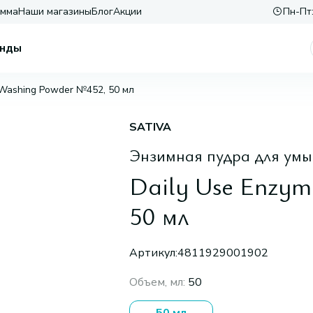
амма
Наши магазины
Блог
Акции
Пн-Пт:
нды
 Washing Powder №452, 50 мл
SATIVA
Энзимная пудра для ум
Daily Use Enzy
50 мл
Артикул:
4811929001902
Объем, мл
:
50