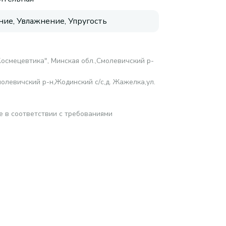
ие, Увлажнение, Упругость
осмецевтика", Минская обл.,Смолевичский р-
олевичский р-н,Жодинский с/с,д. Жажелка,ул.
е в соответствии с требованиями