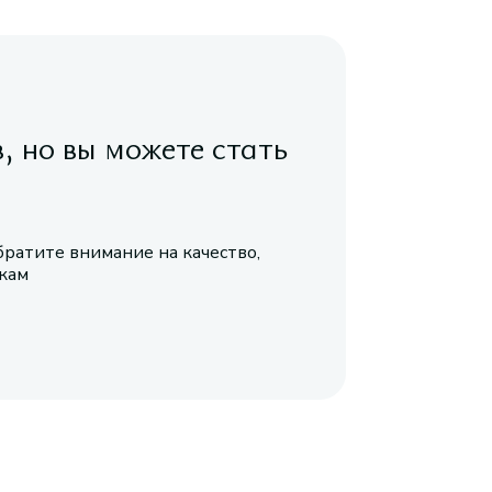
в, но вы можете стать
братите внимание на качество,
икам