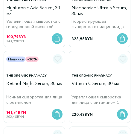
THE ORGANIC PHARMACY
THE ORGANIC PHARMACY
Hyaluronic Acid Serum, 30
Niacinamide Ultra 5 Serum,
мл
30 мл
Увлажняющая сыворотка с
Корректирующая
гиалуроновой кислотой
сыворотка с ниацинамидом
5%
100,79
BYN
323,98
BYN
143,99
BYN
Новинка
-30%
THE ORGANIC PHARMACY
THE ORGANIC PHARMACY
Retinol Night Serum, 30 мл
Vitamin C Serum, 30 мл
Ночная сыворотка для лица
Укрепляющая сыворотка
с ретинолом
для лица с витамином С
141,74
BYN
220,48
BYN
202,48
BYN