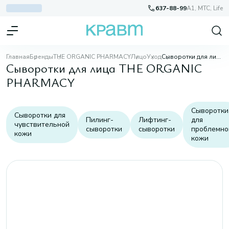
637-88-99
A1, МТС, Life
Главная
Бренды
THE ORGANIC PHARMACY
Лицо
Уход
Сыворотки для лица
Сыворотки для лица THE ORGANIC
PHARMACY
Сыворотки
Сыворотки для
Пилинг-
Лифтинг-
для
чувствительной
сыворотки
сыворотки
проблемно
кожи
кожи