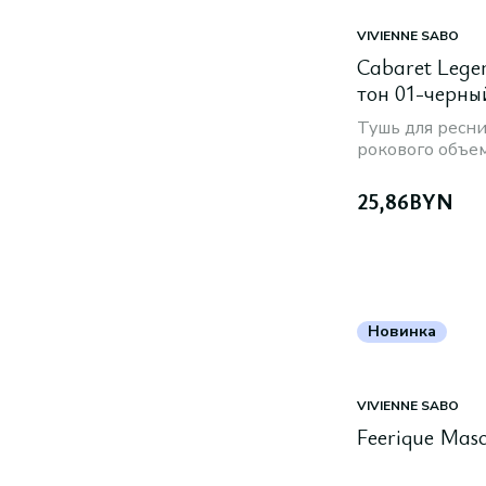
VIVIENNE SABO
Cabaret Lege
тон 01-черны
Тушь для ресн
рокового объе
25,86
BYN
Новинка
VIVIENNE SABO
Feerique Mas