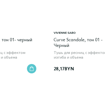
VIVIENNE SABO
Moore Moore, тон 01- черный
Curve Scandale, тон 01 -
Черный
иц с эффектом
Тушь для ресниц с эффекто
 и объема
изгиба и объема
28,17
BYN