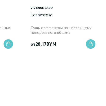
VIVIENNE SABO
Lashextase
альным
Тушь с эффектом по-настоящему
невероятного объема
от
28,17
BYN