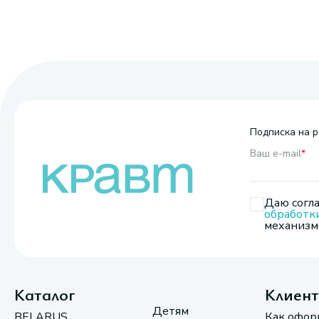
Подписка на р
Ваш e-mail
*
Даю согла
обработк
механизмо
Каталог
Клиен
Детям
BELARUS
Как офор