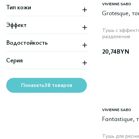
Кремовая
VIVIENNE SABO
Тип кожи
Grotesque, т
Все типы кожи
Эффект
Тушь с эффект
Объем
разделения
Водостойкость
Подкручивание
Удлинение
20,74
BYN
Да
Серия
Нет
Grande Premiere (Vivienne Sabo)
Показать
38
товаров
VIVIENNE SABO
Fantastique,
Тушь для ресн