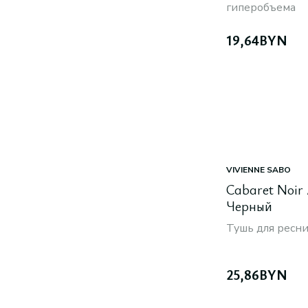
гиперобъема
19,64
BYN
VIVIENNE SABO
Cabaret Noir 
Черный
Тушь для ресн
25,86
BYN