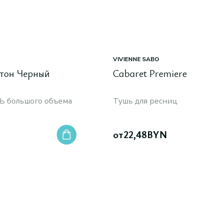
VIVIENNE SABO
 тон Черный
Cabaret Premiere
Ь большого объема
Тушь для ресниц
от
22,48
BYN