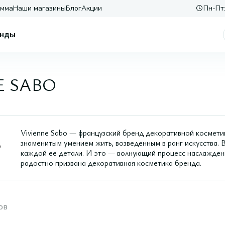
амма
Наши магазины
Блог
Акции
Пн-Пт:
нды
NE SABO
Vivienne Sabo — французский бренд декоративной косметики
знаменитым умением жить, возведенным в ранг искусства. 
каждой ее детали. И это — волнующий процесс наслаждени
радостно призвана декоративная косметика бренда.
ов