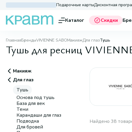
Подарочные карты
Дисконтная прогр
Каталог
Скидки
Бре
Главная
Бренды
VIVIENNE SABO
Макияж
Для глаз
Тушь
Тушь для ресниц VIVIEN
Макияж
Для глаз
Тушь
Основа под тушь
База для век
Тени
Карандаши для глаз
Подводка
Найдено 38 товар
Для бровей