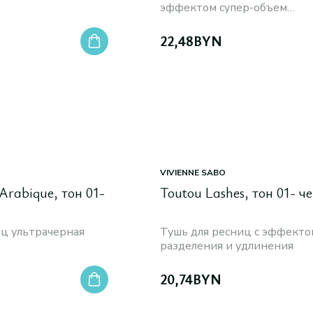
эффектом супер-объем
водостойкая
22,48
BYN
VIVIENNE SABO
Arabique, тон 01-
Toutou Lashes, тон 01- ч
иц ультрачерная
Тушь для ресниц c эффекто
разделения и удлинения
20,74
BYN