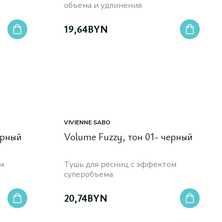
объема и удлинения
19,64
BYN
VIVIENNE SABO
ерный
Volume Fuzzy, тон 01- черный
м
Тушь для ресниц c эффектом
суперобъема
20,74
BYN