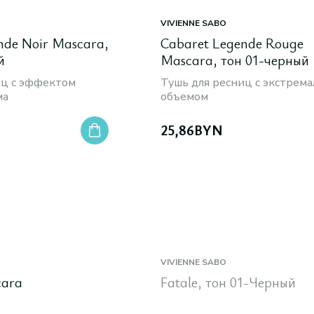
VIVIENNE SABO
nde Noir Mascara,
Cabaret Legende Rouge
й
Mascara, тон 01-черный
иц с эффектом
Тушь для ресниц с экстрем
ма
объемом
25,86
BYN
VIVIENNE SABO
cara
Fatale, тон 01-Черный