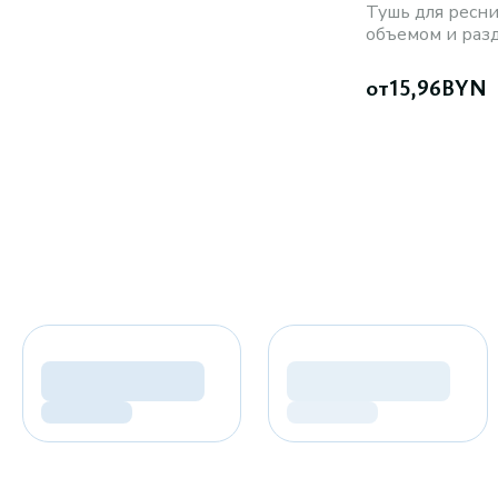
Тушь для ресн
объемом и раз
от
15,96
BYN