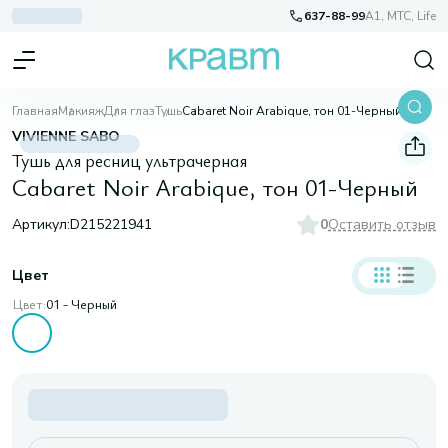
637-88-99
A1, МТС, Life
Главная
Макияж
Для глаз
Тушь
Cabaret Noir Arabique, тон 01-Черный
VIVIENNE SABO
Тушь для ресниц ультрачерная
Cabaret Noir Arabique, тон 01-Черный
Артикул:
D215221941
0
Оставить отзыв
Цвет
Цвет:
01 - Черный