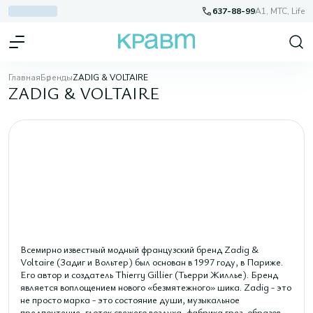
637-88-99
A1, МТС, Life
Главная
Бренды
ZADIG & VOLTAIRE
ZADIG & VOLTAIRE
Всемирно известный модный французский бренд Zadig &
Voltaire (Задиг и Вольтер) был основан в 1997 году, в Париже.
Его автор и создатель Thierry Gillier (Тьерри Жиллье). Бренд
является воплощением нового «безмятежного» шика. Zadig - это
не просто марка - это состояние души, музыкальное
предпочтение, глоток свежего воздуха, фабрика грез, образов