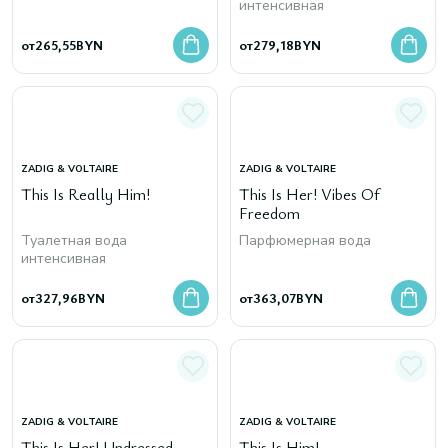
интенсивная
от
265,55
BYN
от
279,18
BYN
ZADIG & VOLTAIRE
ZADIG & VOLTAIRE
This Is Really Him!
This Is Her! Vibes Of
Freedom
Туалетная вода
Парфюмерная вода
интенсивная
от
327,96
BYN
от
363,07
BYN
ZADIG & VOLTAIRE
ZADIG & VOLTAIRE
This Is Her! Undressed
This Is Him!