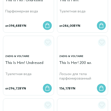
Парфюмерная вода
Туалетная вода
от
394,48
BYN
от
246,00
BYN
ZADIG & VOLTAIRE
ZADIG & VOLTAIRE
This Is Him! Undressed
This Is Her! 200 мл
Туалетная вода
Лосьон для тела
парфюмированный
от
296,72
BYN
156,17
BYN