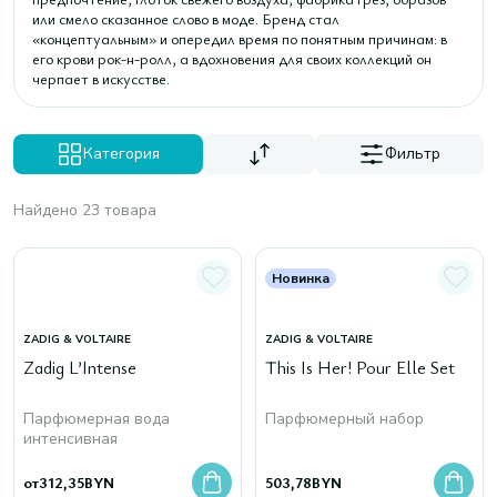
или смело сказанное слово в моде. Бренд стал
«концептуальным» и опередил время по понятным причинам: в
его крови рок-н-ролл, а вдохновения для своих коллекций он
черпает в искусстве.
Категория
Фильтр
Найдено 23 товара
Новинка
ZADIG & VOLTAIRE
ZADIG & VOLTAIRE
Zadig L’Intense
This Is Her! Pour Elle Set
Парфюмерная вода
Парфюмерный набор
интенсивная
от
312,35
BYN
503,78
BYN