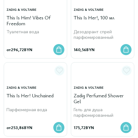
ZADIG & VOLTAIRE
ZADIG & VOLTAIRE
This Is Him! Vibes Of
This Is Her!, 100 мл
Freedom
Туалетная вода
Дезодорант спрей
парфюмированный
от
296,72
BYN
140,56
BYN
ZADIG & VOLTAIRE
ZADIG & VOLTAIRE
This Is Her! Unchained
Zadig Perfumed Shower
Gel
Парфюмерная вода
Гель для душа
парфюмированный
от
253,86
BYN
175,72
BYN