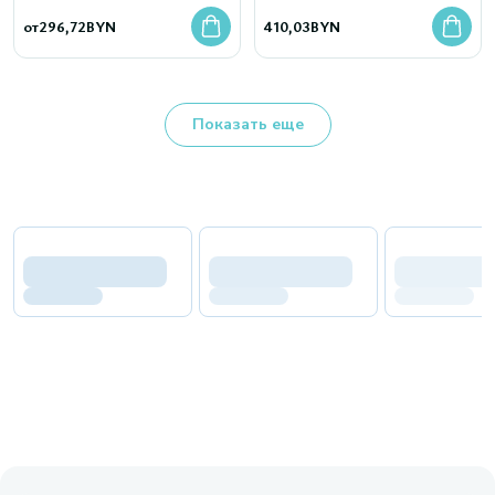
от
296,72
BYN
410,03
BYN
Показать еще