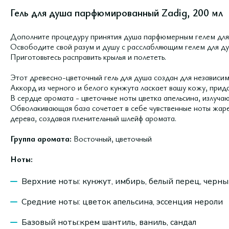
Гель для душа парфюмированный Zadig, 200 мл
Дополните процедуру принятия душа парфюмерным гелем для 
Освободите свой разум и душу с расслабляющим гелем для ду
Приготовьтесь расправить крылья и полететь.
Этот древесно-цветочный гель для душа создан для независи
Аккорд из черного и белого кунжута ласкает вашу кожу, прид
В сердце аромата - цветочные ноты цветка апельсина, излуч
Обволакивающая база сочетает в себе чувственные ноты жаре
дерева, создавая пленительный шлейф аромата.
Группа аромата:
Восточный, цветочный
Ноты:
Верхние ноты: кунжут, имбирь, белый перец, черн
Средние ноты: цветок апельсина, эссенция нероли
Базовый ноты:крем шантиль, ваниль, сандал