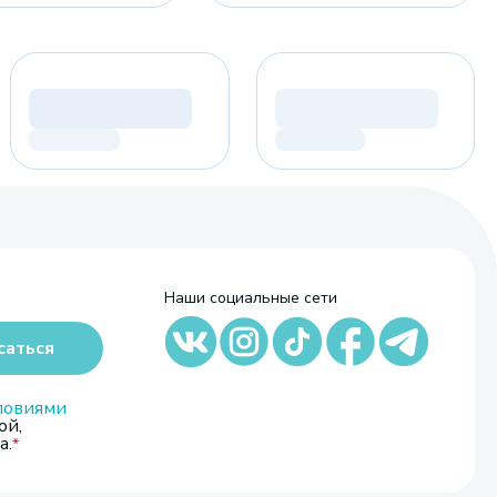
Наши социальные сети
саться
ловиями
ой,
а.