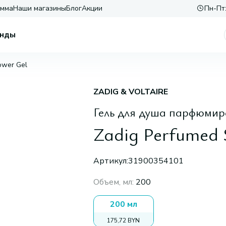
амма
Наши магазины
Блог
Акции
Пн-Пт:
нды
ower Gel
ZADIG & VOLTAIRE
Гель для душа парфюми
Zadig Perfumed 
Артикул:
31900354101
Объем, мл
:
200
200 мл
175,72 BYN