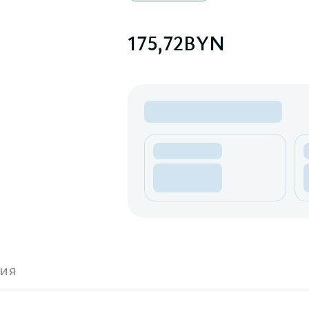
175,72
BYN
ия