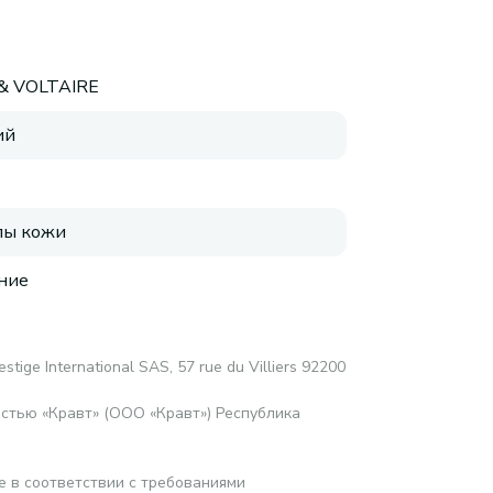
& VOLTAIRE
ий
пы кожи
ние
stige International SAS, 57 rue du Villiers 92200
стью «Кравт» (ООО «Кравт») Республика
е в соответствии с требованиями