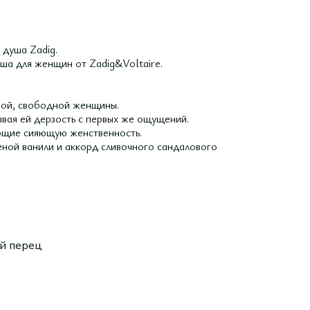
душа Zadig.
ша для женщин от Zadig&Voltaire.
мой, свободной женщины.
авая ей дерзость с первых же ощущений.
ающие сияющую женственность.
ной ванили и аккорд сливочного сандалового
ый перец