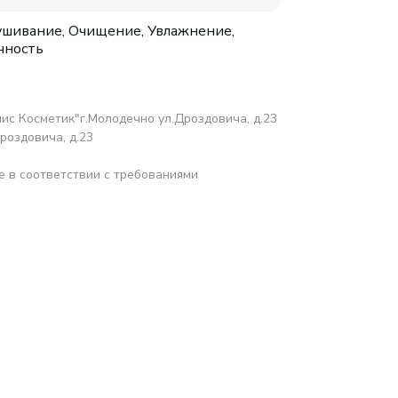
шивание, Очищение, Увлажнение,
чность
ис Косметик"г.Молодечно ул.Дроздовича, д.23
роздовича, д.23
е в соответствии с требованиями