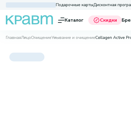
Подарочные карты
Дисконтная прогр
Каталог
Скидки
Бре
Главная
Лицо
Очищение
Умывание и очищение
Collagen Active P