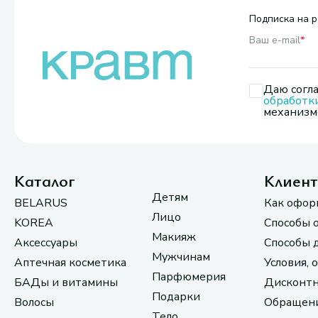
Подписка на р
Ваш e-mail
*
Даю согла
обработк
механизмо
Каталог
Клиен
Детям
BELARUS
Как офор
Лицо
KOREA
Способы 
Макияж
Аксессуары
Способы 
Мужчинам
Аптечная косметика
Условия, 
Парфюмерия
БАДы и витамины
Дисконтн
Подарки
Волосы
Обращени
Тело