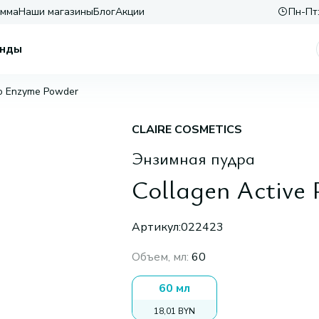
амма
Наши магазины
Блог
Акции
Пн-Пт:
нды
ro Enzyme Powder
CLAIRE COSMETICS
Энзимная пудра
Collagen Active
Артикул:
022423
Объем, мл
:
60
60 мл
18,01 BYN