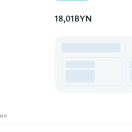
18,01
BYN
ия