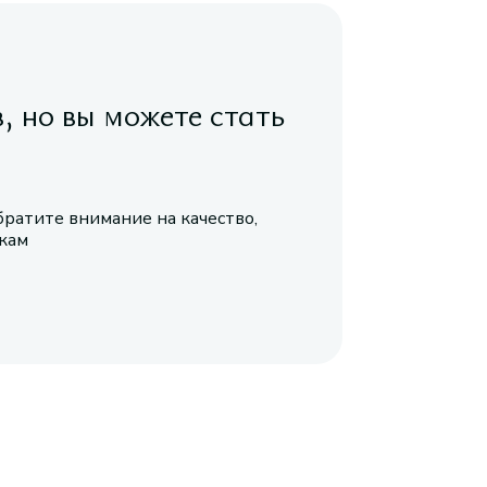
в, но вы можете стать
братите внимание на качество,
икам