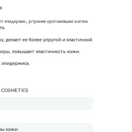
р
 эпидермис, устраняя ороговевшие клетки.
ид.
, делает ее более упругой и эластичной.
поры, повышает эластичность кожи.
 эпидермиса.
E COSMETICS
пы кожи