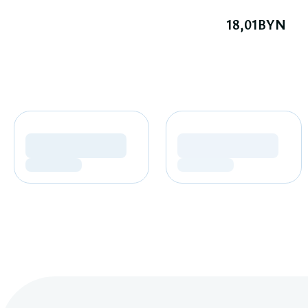
18,01
BYN