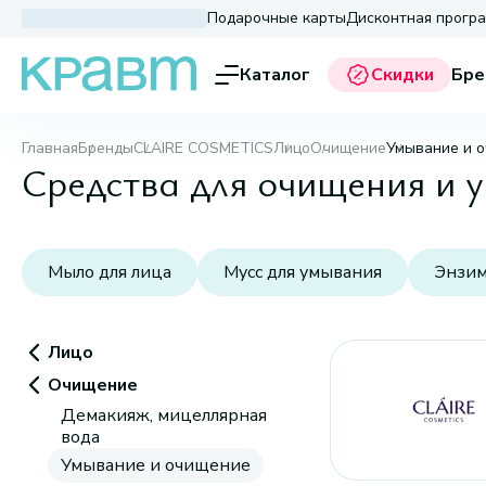
Подарочные карты
Дисконтная прогр
Каталог
Скидки
Бре
Главная
Бренды
CLAIRE COSMETICS
Лицо
Очищение
Умывание и 
Средства для очищения и
Мыло для лица
Мусс для умывания
Энзим
Лицо
Очищение
Демакияж, мицеллярная
вода
Умывание и очищение