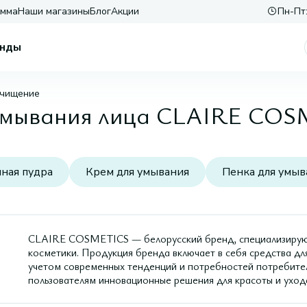
амма
Наши магазины
Блог
Акции
Пн-Пт:
нды
очищение
 умывания лица CLAIRE CO
ная пудра
Крем для умывания
Пенка для умыв
CLAIRE COSMETICS — белорусский бренд, специализирующ
косметики. Продукция бренда включает в себя средства дл
учетом современных тенденций и потребностей потребит
пользователям инновационные решения для красоты и уход