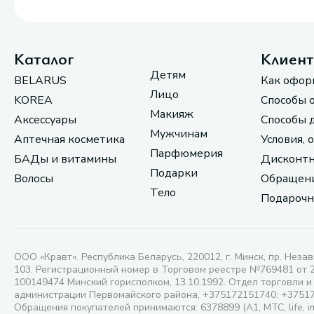
Каталог
Клиен
Детям
BELARUS
Как офор
Лицо
KOREA
Способы 
Макияж
Аксессуары
Способы 
Мужчинам
Аптечная косметика
Условия, 
Парфюмерия
БАДы и витамины
Дисконтн
Подарки
Волосы
Обращени
Тело
Подарочн
ООО «Кравт». Республика Беларусь, 220012, г. Минск, пр. Незав
103. Регистрационный номер в Торговом реестре №769481 от 
100149474 Минский горисполком, 13.10.1992. Отдел торговли и
администрации Первомайского района, +375172151740; +3751
Обращения покупателей принимаются: 6378899 (А1, МТС, life, i