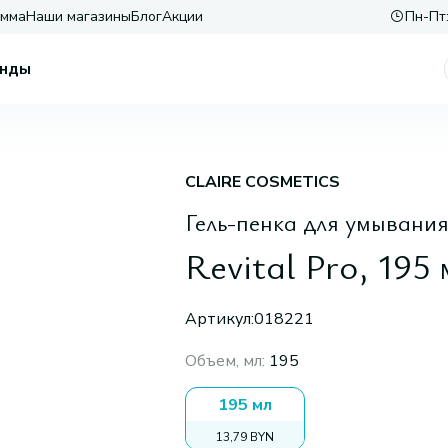
амма
Наши магазины
Блог
Акции
Пн-Пт:
нды
CLAIRE COSMETICS
Гель-пенка для умывани
Revital Pro, 195 
Артикул:
018221
Объем, мл
:
195
195 мл
13,79 BYN