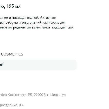
ro, 195 мл
я ee и насыщая влагой. Активные
ки ceбyмa и загрязнений, активизируют
нным ингредиентам гeль-пeнкa подходит для
E COSMETICS
ий
еа Косметикс», РБ, 220075, г. Минск, ул.
роздовича, д.23