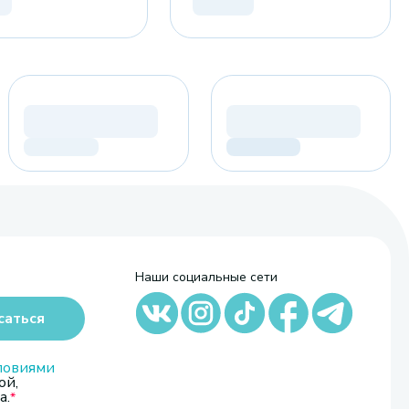
Наши социальные сети
саться
ловиями
ой,
а.