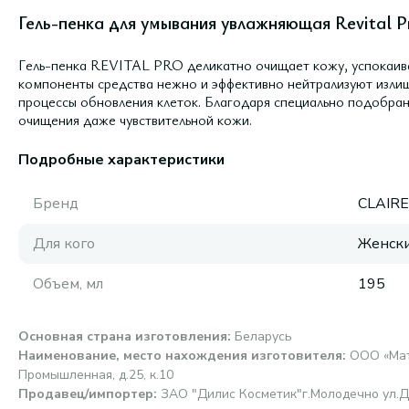
Гель-пенка для умывания увлажняющая Revital P
Гeль-пeнкa REVITAL PRO деликатно очищает кожу, успокаива
компоненты средства нежно и эффективно нейтрализуют излиш
процессы обновления клеток. Благодаря специально подобра
очищения даже чувствительной кожи.
Подробные характеристики
Бренд
CLAIR
Для кого
Женск
Объем, мл
195
Основная страна изготовления
:
Беларусь
Наименование, место нахождения изготовителя
:
ООО «Матб
Промышленная, д.25, к.10
Продавец/импортер
:
ЗАО "Дилис Косметик"г.Молодечно ул.Д