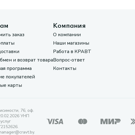
там
Компания
мить заказ
О компании
оплаты
Наши магазины
доставки
Работа в КРАВТ
обмен и возврат товара
Вопрос-ответ
ая программа
Контакты
е покупателей
ые карты
исимости, 76, оф.
20.02.2026 УНП
 услуг
72152626.
manager@cravt.by.