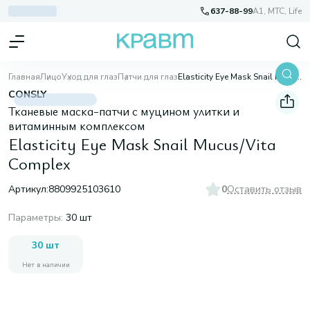
637-88-99
A1, МТС, Life
Главная
Лицо
Уход для глаз
Патчи для глаз
Elasticity Eye Mask Snail Mucus/Vita Complex
CONSLY
Тканевые маска-патчи с муцином улитки и
витаминным комплексом
Elasticity Eye Mask Snail Mucus/Vita
Complex
Артикул:
8809925103610
0
Оставить отзыв
Параметры
:
30 шт
30 шт
Нет в наличии