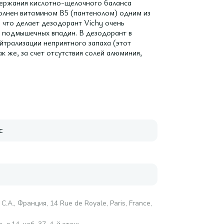
ддержания кислотно-щелочного баланса
полнен витамином В5 (пантенолом) одним из
 что делает дезодорант Vichy очень
и подмышечных впадин. В дезодорант в
йтрализации неприятного запаха (этот
 же, за счет отсутствия солей алюминия,
с
С.А., Франция, 14 Rue de Royale, Paris, France,