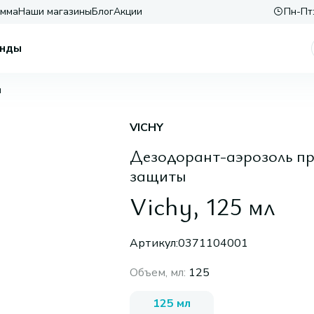
амма
Наши магазины
Блог
Акции
Пн-Пт:
нды
л
VICHY
Дезодорант-аэрозоль про
защиты
Vichy, 125 мл
Артикул:
0371104001
Объем, мл
:
125
125 мл