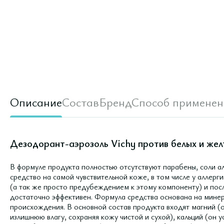
Описание
Состав
Бренд
Способ применен
Дезодорант-аэрозоль Vichy против белых и желт
В формуле продукта полностью отсутствуют парабены, соли ал
средство на самой чувствительной коже, в том числе у аллер
(а так же просто предубеждением к этому компоненту) и пос
достаточно эффективен. Формула средства основана на минер
происхождения. В основной состав продукта входят магний (о
излишнюю влагу, сохраняя кожу чистой и сухой), кальций (он у