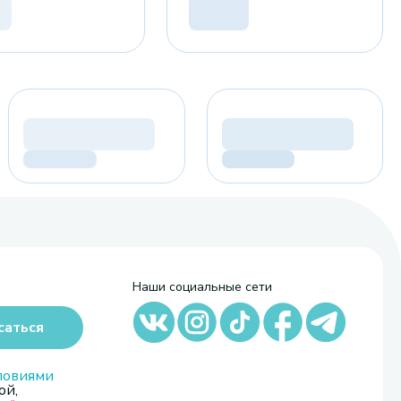
Наши социальные сети
саться
ловиями
ой,