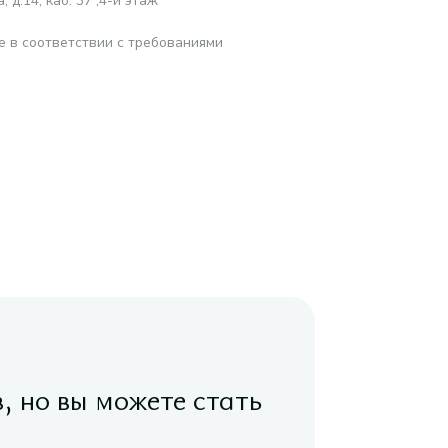
 д.14, каб. 37 ,4-й этаж
е в соответствии с требованиями
в, но вы можете стать