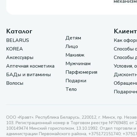
механизмо
Каталог
Клиен
Детям
BELARUS
Как офор
Лицо
KOREA
Способы 
Макияж
Аксессуары
Способы 
Мужчинам
Аптечная косметика
Условия, 
Парфюмерия
БАДы и витамины
Дисконтн
Подарки
Волосы
Обращени
Тело
Подарочн
ООО «Кравт». Республика Беларусь, 220012, г. Минск, пр. Незав
103. Регистрационный номер в Торговом реестре №769481 от 
100149474 Минский горисполком, 13.10.1992. Отдел торговли и
администрации Первомайского района, +375172151740; +3751