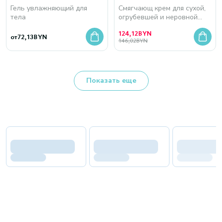
Гель увлажняющий для
Смягчающ крем для сухой,
тела
огрубевшей и неровной
кожи
124,12
BYN
от
72,13
BYN
146,02
BYN
Показать еще