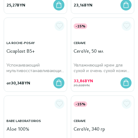
25,27
BYN
23,16
BYN
-15%
LA ROCHE-POSAY
CERAVE
Cicaplast B5+
CeraVe, 50 мл
Успокаивающий
Увлажняющий крем для
мультивосстанавливающий
сухой и очень сухой кожи
бальзам для тела
лица и тела
33,86
BYN
от
30,34
BYN
39,83
BYN
-15%
BABE LABORATORIOS
CERAVE
Aloe 100%
CeraVe, 340 гр