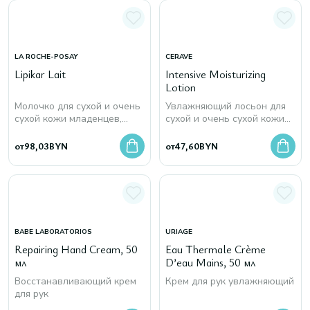
LA ROCHE-POSAY
CERAVE
Lipikar Lait
Intensive Moisturizing
Lotion
Молочко для сухой и очень
Увлажняющий лосьон для
сухой кожи младенцев,
сухой и очень сухой кожи
детей и взрослых
лица и тела
от
98,03
BYN
от
47,60
BYN
BABE LABORATORIOS
URIAGE
Repairing Hand Cream, 50
Eau Thermale Crème
мл
D’eau Mains, 50 мл
Восстанавливающий крем
Крем для рук увлажняющий
для рук