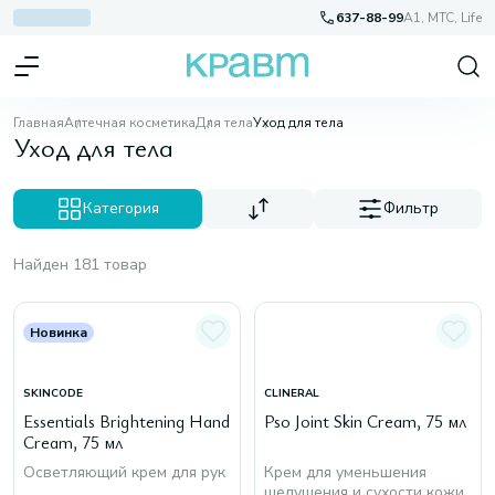
637-88-99
A1, МТС, Life
Главная
Аптечная косметика
Для тела
Уход для тела
Уход для тела
Категория
Фильтр
Найден 181 товар
Новинка
SKINCODE
CLINERAL
Essentials Brightening Hand
Pso Joint Skin Cream, 75 мл
Cream, 75 мл
Осветляющий крем для рук
Крем для уменьшения
шелушения и сухости кожи