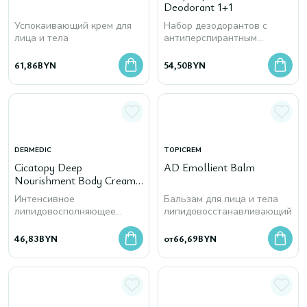
Deodorant 1+1
Успокаивающий крем для
Набор дезодорантов с
лица и тела
антиперспирантным
действием
61,86
BYN
54,50
BYN
DERMEDIC
TOPICREM
Cicatopy Deep
AD Emollient Balm
Nourishment Body Cream,
225 мл
Интенсивное
Бальзам для лица и тела
липидовосполняющее
липидовосстанавливающий
средство для тела
46,83
BYN
от
66,69
BYN