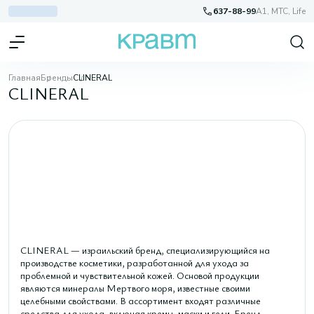
637-88-99
A1, МТС, Life
Главная
Бренды
CLINERAL
CLINERAL
CLINERAL — израильский бренд, специализирующийся на
производстве косметики, разработанной для ухода за
проблемной и чувствительной кожей. Основой продукции
являются минералы Мертвого моря, известные своими
целебными свойствами. В ассортимент входят различные
средства для ухода, включая кремы, маски и гели. Бренд