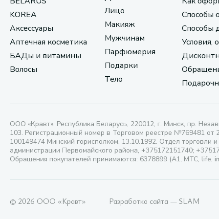
BELARUS
Как офор
Лицо
KOREA
Способы 
Макияж
Аксессуары
Способы 
Мужчинам
Аптечная косметика
Условия, 
Парфюмерия
БАДы и витамины
Дисконтн
Подарки
Волосы
Обращени
Тело
Подарочн
ООО «Кравт». Республика Беларусь, 220012, г. Минск, пр. Незав
103. Регистрационный номер в Торговом реестре №769481 от 
100149474 Минский горисполком, 13.10.1992. Отдел торговли и
администрации Первомайского района, +375172151740; +3751
Обращения покупателей принимаются: 6378899 (А1, МТС, life, i
© 2026 ООО «Кравт»
Разработка сайта — SLAM