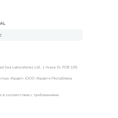
RAL
с
d Sea Laboratories Ltd., 1 Arava St. POB 109,
стью «Кравт» (ООО «Кравт») Республика
е в соответствии с требованиями