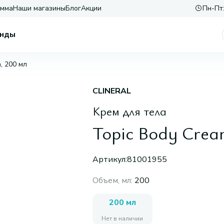
амма
Наши магазины
Блог
Акции
Пн-Пт:
нды
, 200 мл
CLINERAL
Крем для тела
Topic Body Crea
Артикул:
81001955
Объем, мл
:
200
200 мл
Нет в наличии