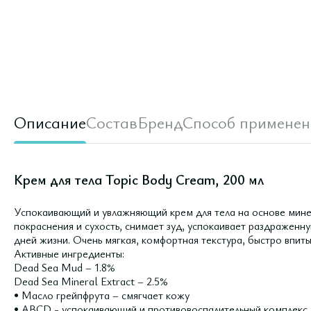
Описание
Состав
Бренд
Способ применен
Крем для тела Topic Body Cream, 200 мл
Успокаивающий и увлажняющий крем для тела на основе мин
покраснения и сухость, снимает зуд, успокаивает раздраженн
дней жизни. Очень мягкая, комфортная текстура, быстро впи
Активные ингредиенты:
Dead Sea Mud – 1.8%
Dead Sea Mineral Extract – 2.5%
• Масло грейпфрута – смягчает кожу
• ABCD - успокаивающий и противовоспалительный комплекс