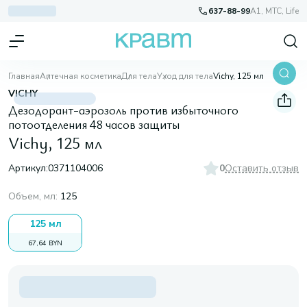
637-88-99
A1, МТС, Life
Главная
Аптечная косметика
Для тела
Уход для тела
Vichy, 125 мл
VICHY
Дезодорант-аэрозоль против избыточного
потоотделения 48 часов защиты
Vichy, 125 мл
Артикул:
0371104006
0
Оставить отзыв
Объем, мл
:
125
125 мл
67,64 BYN