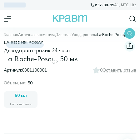
637-88-99
A1, МТС, Life
Главная
Аптечная косметика
Для тела
Уход для тела
La Roche-Posay, 50 мл
LA ROCHE-POSAY
Дезодорант-ролик 24 часа
La Roche-Posay, 50 мл
Артикул:
0381100001
0
Оставить отзыв
Объем, мл
:
50
50 мл
Нет в наличии