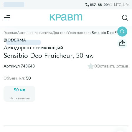
637-88-99
A1, МТС, Life
Главная
Аптечная косметика
Для тела
Уход для тела
Sensibio Deo Fraicheur, 50 мл
BIODERMA
Дезодорант освежающий
Sensibio Deo Fraicheur, 50 мл
Артикул:
743643
0
Оставить отзыв
Объем, мл
:
50
50 мл
Нет в наличии