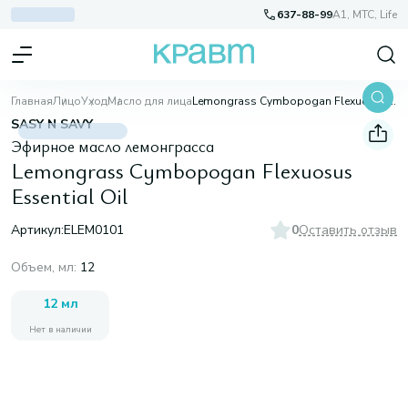
637-88-99
A1, МТС, Life
Главная
Лицо
Уход
Масло для лица
Lemongrass Cymbopogan Flexuosus Essential Oil
SASY N SAVY
Эфирное масло лемонграсса
Lemongrass Cymbopogan Flexuosus
Essential Oil
Артикул:
ELEM0101
0
Оставить отзыв
Объем, мл
:
12
12 мл
Нет в наличии