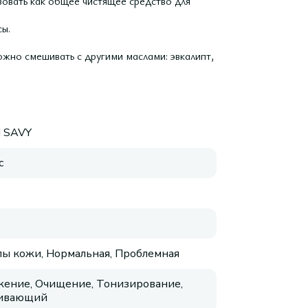
зовать как общее чистящее средство для
ы.
жно смешивать с другими маслами: эвкалипт,
 SAVY
с
пы кожи, Нормальная, Проблемная
ение, Очищение, Тонизирование,
аивающий