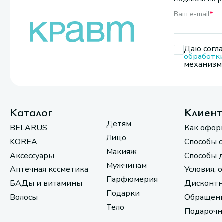
Ваш e-mail
*
Даю согла
обработк
механизмо
Каталог
Клиен
Детям
BELARUS
Как офор
Лицо
KOREA
Способы 
Макияж
Аксессуары
Способы 
Мужчинам
Аптечная косметика
Условия, 
Парфюмерия
БАДы и витамины
Дисконтн
Подарки
Волосы
Обращени
Тело
Подарочн