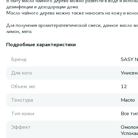
В быту масло чайного дерева можно развести в воде и исполь
дезинфекции и дезодорации дома.
Масло чайного дерева можно также наносить на кожу и волос
Для получения ароматерапевтической смеси, данное масло мо
лимон, мята.
Подробные характеристики
Бренд
SASY N
Для кого
Унисек
Объем, мл
12
Текстура
Масло
Тип кожи
Все ти
Эффект
Омолож
Успок