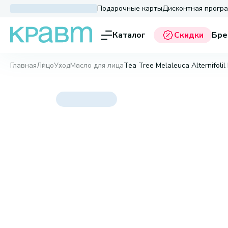
Подарочные карты
Дисконтная прогр
Каталог
Скидки
Бре
Главная
Лицо
Уход
Масло для лица
Tea Tree Melaleuca Alternifolil 