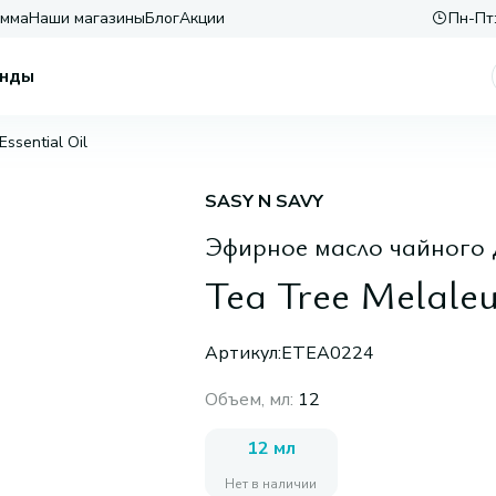
амма
Наши магазины
Блог
Акции
Пн-Пт:
нды
Essential Oil
SASY N SAVY
Эфирное масло чайного 
Tea Tree Melaleuc
Артикул:
ETEA0224
Объем, мл
:
12
12 мл
Нет в наличии