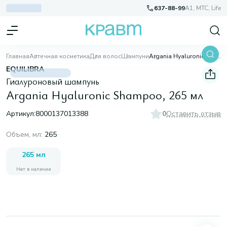
637-88-99
A1, МТС, Life
Главная
Аптечная косметика
Для волос
Шампуни
Argania Hyaluronic Shampoo, 265 мл
EQUILIBRA
Гиалуроновый шампунь
Argania Hyaluronic Shampoo, 265 мл
Артикул:
8000137013388
0
Оставить отзыв
Объем, мл
:
265
265 мл
Нет в наличии