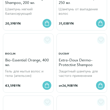
Shampoo, 200 мл
250 мл
Шампунь мягкий
Шампунь от выпадения
балансирующий
волос
20,39
BYN
31,03
BYN
BIOCLIN
DUCRAY
Bio-Essential Orange, 400
Extra-Doux Dermo-
мл
Protective Shampoo
Гель для мытья волос и
Защитный шампунь для
тела (апельсин)
частого применения
43,59
BYN
от
26,90
BYN