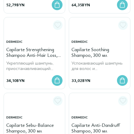
52,79
BYN
64,35
BYN
DERMEDIC
DERMEDIC
Capilarte Strengthening
Capilarte Soothing
Shampoo Anti-Hair Loss,
Shampoo, 300 мл
300 мл
Укрепляющий шампунь,
Успокаивающий шампунь
приостанавливающий
для волос и
выпадение волос
сверхчувствительной кожи
головы
34,10
BYN
33,02
BYN
DERMEDIC
DERMEDIC
Capilarte Sebu-Balance
Capilarte Anti-Dandruff
Shampoo, 300 мл
Shampoo, 300 мл