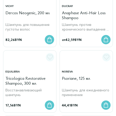
VICHY
DUCRAY
Dercos Neogenic, 200 мл
Anaphase Anti-Hair Loss
Shampoo
Шампунь для повышения
Шампунь против
густоты волос
хронического выпадения и
истончения волос
82,26
BYN
от
42,59
BYN
EQUILIBRA
NOREVA
Tricologica Restorative
Psoriane, 125 мл
Shampoo, 300 мл
Восстанавливающий
Шампунь для ежедневного
шампунь
применения
17,56
BYN
44,41
BYN