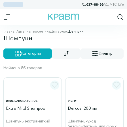
637-88-99
A1, МТС, Life
Главная
Аптечная косметика
Для волос
Шампуни
Шампуни
Категория
Фильтр
Найдено 86 товаров
BABE LABORATORIOS
VICHY
Extra Mild Shampoo
Dercos, 200 мл
Шампунь экстрамягкий
Шампунь-уход
безсульфатный для сухих