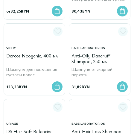
волос
от
32,25
BYN
80,43
BYN
VICHY
BABE LABORATORIOS
Dercos Neogenic, 400 мл
Anti-Oily Dandruff
Shampoo, 250 мл
Шампунь для повышения
Шампунь от жирной
густоты волос
перхоти
123,23
BYN
31,89
BYN
URIAGE
BABE LABORATORIOS
DS Hair Soft Balancing
Anti-Hair Loss Shampoo,