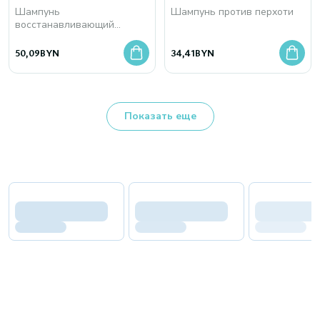
Шампунь
Шампунь против перхоти
восстанавливающий
микробиом кожи головы
50,09
BYN
34,41
BYN
Показать еще