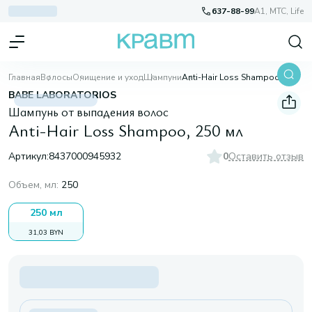
637-88-99
A1, МТС, Life
Главная
Волосы
Очищение и уход
Шампуни
Anti-Hair Loss Shampoo, 250 мл
BABE LABORATORIOS
Шампунь от выпадения волос
Anti-Hair Loss Shampoo, 250 мл
Артикул:
8437000945932
0
Оставить отзыв
Объем, мл
:
250
250 мл
31,03 BYN