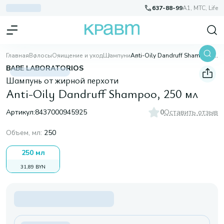
637-88-99
A1, МТС, Life
Главная
Волосы
Очищение и уход
Шампуни
Anti-Oily Dandruff Shampoo, 250 мл
BABE LABORATORIOS
Шампунь от жирной перхоти
Anti-Oily Dandruff Shampoo, 250 мл
Артикул:
8437000945925
0
Оставить отзыв
Объем, мл
:
250
250 мл
31,89 BYN