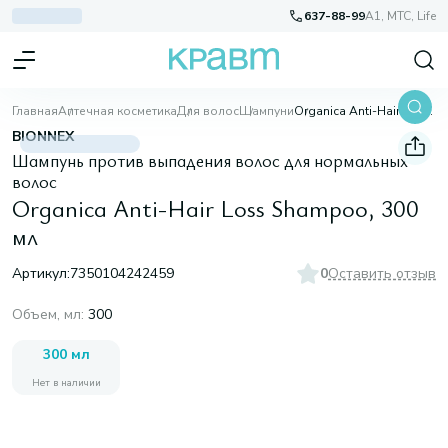
637-88-99
A1, МТС, Life
Главная
Аптечная косметика
Для волос
Шампуни
Organica Anti-Hair Loss Shampoo, 300 мл
BIONNEX
Шампунь против выпадения волос для нормальных
волос
Organica Anti-Hair Loss Shampoo, 300
мл
Артикул:
7350104242459
0
Оставить отзыв
Объем, мл
:
300
300 мл
Нет в наличии