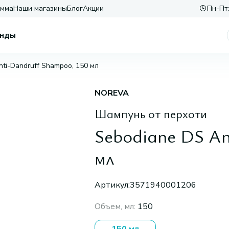
амма
Наши магазины
Блог
Акции
Пн-Пт:
нды
nti-Dandruff Shampoo, 150 мл
NOREVA
Шампунь от перхоти
Sebodiane DS An
мл
Артикул:
3571940001206
Объем, мл
:
150