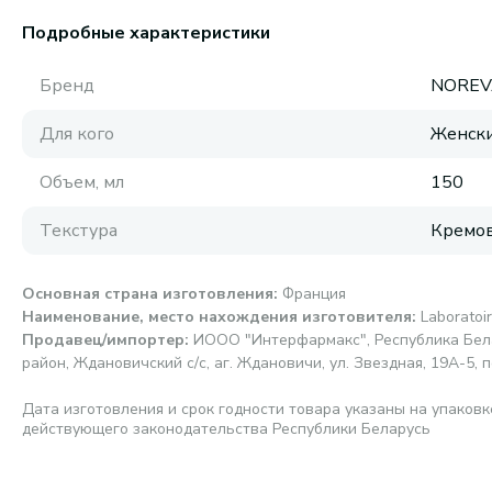
Подробные характеристики
Бренд
NOREV
Для кого
Женск
Объем, мл
150
Текстура
Кремов
Основная страна изготовления
:
Франция
Наименование, место нахождения изготовителя
:
Laborato
Продавец/импортер
:
ИООО "Интерфармакс", Республика Бела
район, Ждановичский с/с, аг. Ждановичи, ул. Звездная, 19А-5, п
Дата изготовления и срок годности товара указаны на упаковк
действующего законодательства Республики Беларусь