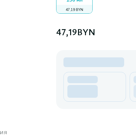
150 мл
47,19 BYN
47,19
BYN
ия