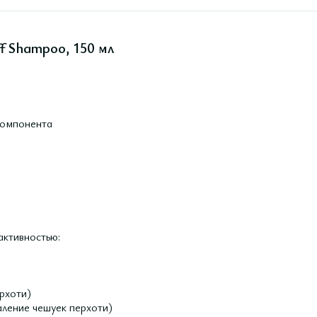
f Shampoo, 150 мл
 компонента
активностью:
рхоти)
аление чешуек перхоти)