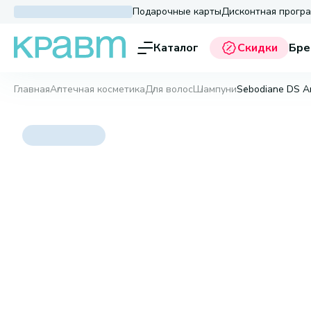
Подарочные карты
Дисконтная прогр
Каталог
Скидки
Бре
Главная
Аптечная косметика
Для волос
Шампуни
Sebodiane DS A