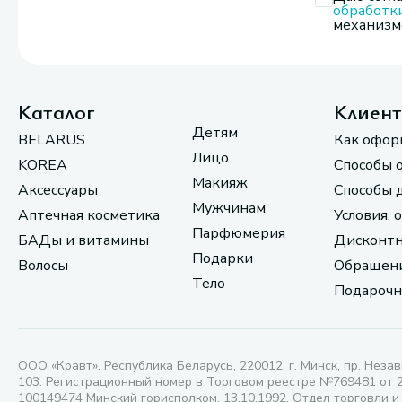
обработк
механизмо
Каталог
Клиен
Детям
BELARUS
Как офор
Лицо
KOREA
Способы 
Макияж
Аксессуары
Способы 
Мужчинам
Аптечная косметика
Условия, 
Парфюмерия
БАДы и витамины
Дисконтн
Подарки
Волосы
Обращени
Тело
Подарочн
ООО «Кравт». Республика Беларусь, 220012, г. Минск, пр. Незав
103. Регистрационный номер в Торговом реестре №769481 от 
100149474 Минский горисполком, 13.10.1992. Отдел торговли и