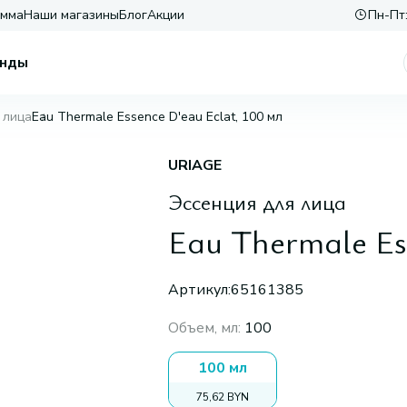
амма
Наши магазины
Блог
Акции
Пн-Пт:
нды
 лица
Eau Thermale Essence D'eau Eclat, 100 мл
URIAGE
Эссенция для лица
Eau Thermale Es
Артикул:
65161385
Объем, мл
:
100
100 мл
75,62 BYN