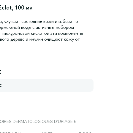
clat, 100 мл
а, улучшит состояние кожи и избавит от
термальной воды с активным набором
й гиалуроновой кислотой эти компоненты
вого дерева и инулин очищают кожу от
E
с
OIRES DERMATOLOGIQUES D’URIAGE 6