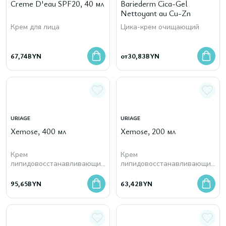
Creme D'eau SPF20, 40 мл
Bariederm Cica-Gel
Nettoyant au Cu-Zn
Крем для лица
Цика-крем очищающий
67,74
BYN
от
30,83
BYN
URIAGE
URIAGE
Xеmose, 400 мл
Xеmose, 200 мл
Крем
Крем
липидовосстанавливающий
липидовосстанавливающий
для лица и тела против
для лица и тела против
раздражений
раздражений
95,65
BYN
63,42
BYN