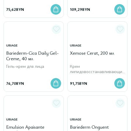
75,62
BYN
109,29
BYN
URIAGE
URIAGE
Bariederm-Cica Daily Gel-
Xеmose Cerat, 200 мл
Creme, 40 мл
Гель-крем для лица
Крем
липидовосстанавливающий
для лица и тела против
раздражений
76,70
BYN
91,75
BYN
URIAGE
URIAGE
Emulsion Apaisante
Bariederm Onguent