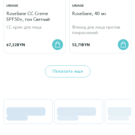
URIAGE
URIAGE
Roseliane СС Creme
Roseliane, 40 мл
SPF50+, тон Светлый
CC крем для лица
Флюид для лица против
покраснений
67,22
BYN
53,71
BYN
Показать еще