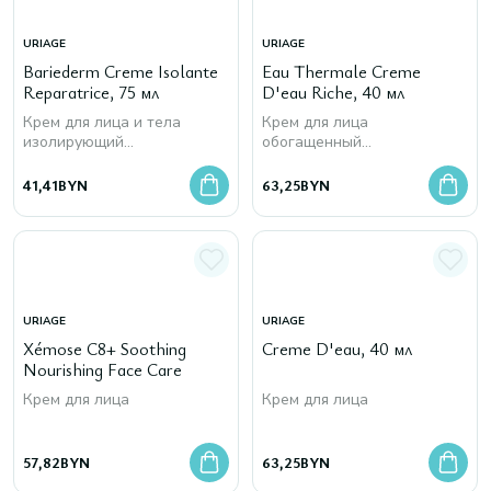
URIAGE
URIAGE
Bariederm Creme Isolante
Eau Thermale Creme
Reparatrice, 75 мл
D'eau Riche, 40 мл
Крем для лица и тела
Крем для лица
изолирующий
обогащенный
восстанавливающий
увлажняющий
41,41
BYN
63,25
BYN
URIAGE
URIAGE
Xémose C8+ Soothing
Creme D'eau, 40 мл
Nourishing Face Care
Крем для лица
Крем для лица
57,82
BYN
63,25
BYN