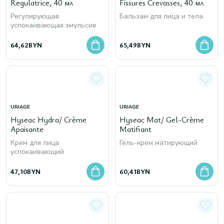
Regulatrice, 40 мл
Fissures Crevasses, 40 мл
Регулирующая
Бальзам для лица и тела
успокаивающая эмульсия
64,62
BYN
65,49
BYN
URIAGE
URIAGE
Hyseac Hydra/ Crème
Hyseac Mat/ Gel-Crème
Apaisante
Matifiant
Крем для лица
Гель-крем матирующий
успокаивающий
47,10
BYN
60,41
BYN