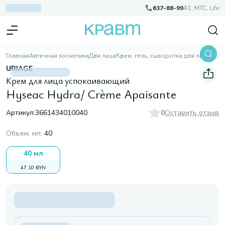
637-88-99
A1, МТС, Life
Главная
Аптечная косметика
Для лица
Крем, гель, сыворотка для лица
Hyseac Hydra/ Crème Apaisante
URIAGE
Крем для лица успокаивающий
Hyseac Hydra/ Crème Apaisante
Артикул:
3661434010040
0
Оставить отзыв
Объем, мл
:
40
40 мл
47,10 BYN