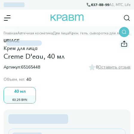
637-88-99
A1, МТС, Life
Главная
Аптечная косметика
Для лица
Крем, гель, сыворотка для лица
Creme D'eau, 40 мл
URIAGE
Крем для лица
Creme D'eau, 40 мл
Артикул:
65165448
0
Оставить отзыв
Объем, мл
:
40
40 мл
63,25 BYN