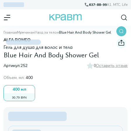
637-88-99
A1, МТС, Life
Главная
Мужчинам
Уход за телом
Blue Hair And Body Shower Gel
ALFA ROMEO
Гель для душа для волос и тела
Blue Hair And Body Shower Gel
Артикул:
252
0
Оставить отзыв
Объем, мл
:
400
400 мл
30,79 BYN