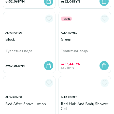
от
52,06
BYN
от
52,06
BYN
-30%
ALFA ROMEO
ALFA ROMEO
Black
Green
Туалетная вода
Туалетная вода
от
36,44
BYN
от
52,06
BYN
52,06
BYN
ALFA ROMEO
ALFA ROMEO
Red After Shave Lotion
Red Hair And Body Shower
Gel