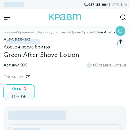
637-88-99
A1, МТС, Life
Главная
Мужчинам
Средства для бритья
После бритья
Green After Shave Lotion
ALFA ROMEO
Лосьон после бритья
Green After Shave Lotion
Артикул:
905
0
Оставить отзыв
Объем, мл
:
75
75 мл
36,44 BYN