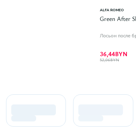
ALFA ROMEO
Green After S
Лосьон после б
36,44
BYN
52,06
BYN