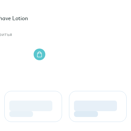
have Lotion
ритья