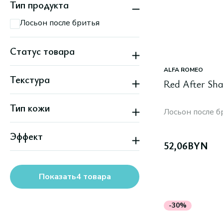
Тип продукта
Лосьон после бритья
Статус товара
Скидка
ALFA ROMEO
Текстура
Red After Sha
Жидкая
Тип кожи
Лосьон после б
Все типы кожи
Эффект
52,06
BYN
Успокаивающий
Показать
4
товара
-30%