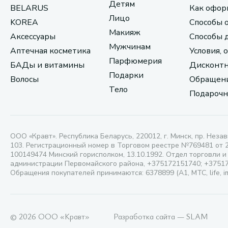
Детям
BELARUS
Как офор
Лицо
KOREA
Способы 
Макияж
Аксессуары
Способы 
Мужчинам
Аптечная косметика
Условия, 
Парфюмерия
БАДы и витамины
Дисконтн
Подарки
Волосы
Обращени
Тело
Подарочн
ООО «Кравт». Республика Беларусь, 220012, г. Минск, пр. Незав
103. Регистрационный номер в Торговом реестре №769481 от 
100149474 Минский горисполком, 13.10.1992. Отдел торговли и
администрации Первомайского района, +375172151740; +3751
Обращения покупателей принимаются: 6378899 (А1, МТС, life, i
© 2026 ООО «Кравт»
Разработка сайта — SLAM