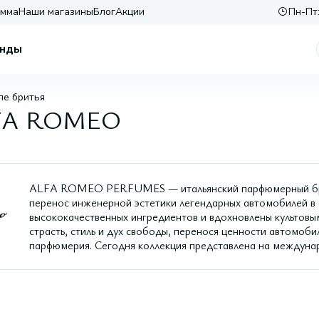
амма
Наши магазины
Блог
Акции
Пн-Пт:
нды
ле бритья
ALFA ROMEO
ALFA ROMEO PERFUMES — итальянский парфюмерный брен
перенос инженерной эстетики легендарных автомобилей в
высококачественных ингредиентов и вдохновлены культов
страсть, стиль и дух свободы, перенося ценности автомоб
парфюмерия. Сегодня коллекция представлена на междуна