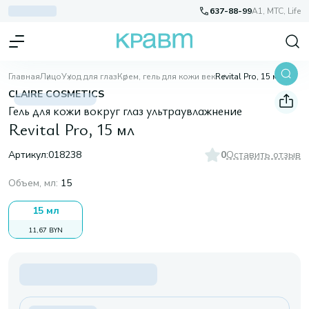
637-88-99
A1, МТС, Life
Главная
Лицо
Уход для глаз
Крем, гель для кожи век
Revital Pro, 15 мл
CLAIRE COSMETICS
Гель для кожи вокруг глаз ультраувлажнение
Revital Pro, 15 мл
Артикул:
018238
0
Оставить отзыв
Объем, мл
:
15
15 мл
11,67 BYN