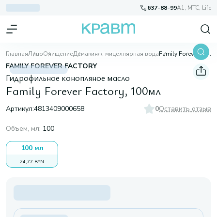
637-88-99
A1, МТС, Life
Главная
Лицо
Очищение
Демакияж, мицеллярная вода
Family Forever Factory, 100мл
FAMILY FOREVER FACTORY
Гидрофильное конопляное масло
Family Forever Factory, 100мл
Артикул:
4813409000658
0
Оставить отзыв
Объем, мл
:
100
100 мл
24,77 BYN