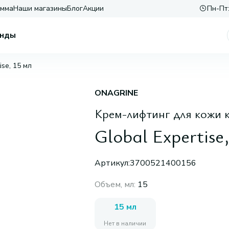
амма
Наши магазины
Блог
Акции
Пн-Пт:
нды
ise, 15 мл
ONAGRINE
Крем-лифтинг для кожи к
Global Expertise,
Артикул:
3700521400156
Объем, мл
:
15
15 мл
Нет в наличии