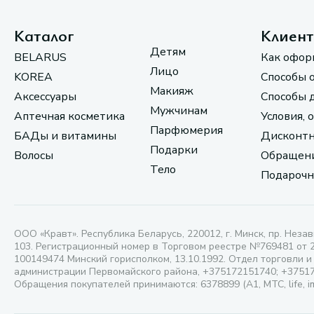
Каталог
Клиен
Детям
BELARUS
Как офор
Лицо
KOREA
Способы 
Макияж
Аксессуары
Способы 
Мужчинам
Аптечная косметика
Условия, 
Парфюмерия
БАДы и витамины
Дисконтн
Подарки
Волосы
Обращени
Тело
Подарочн
ООО «Кравт». Республика Беларусь, 220012, г. Минск, пр. Незав
103. Регистрационный номер в Торговом реестре №769481 от 
100149474 Минский горисполком, 13.10.1992. Отдел торговли и
администрации Первомайского района, +375172151740; +3751
Обращения покупателей принимаются: 6378899 (А1, МТС, life, i