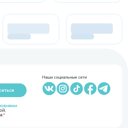
Наши социальные сети
саться
ловиями
ой,
а.