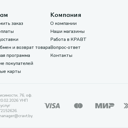
там
Компания
мить заказ
О компании
оплаты
Наши магазины
доставки
Работа в КРАВТ
обмен и возврат товара
Вопрос-ответ
ая программа
Контакты
е покупателей
ые карты
исимости, 76, оф.
20.02.2026 УНП
 услуг
72152626.
manager@cravt.by.