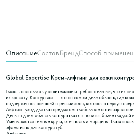
Описание
Состав
Бренд
Способ применен
Global Expertise Крем-лифтинг для кожи контура
Глаза… настолько чувствительные и требовательные, что их не
их красоту. Контур глаз — это на самом деле область, где ко
подверженная внешней агрессии зона, которая в первую очере
Лифтинг-уход для глаз предлагает глобальное антивозрастно
День за днем область контура глаз становится более гладкой 
Уменьшаются темные круги, отечность и морщины. Глаза вновь
эффективна для контура губ.
Действие: