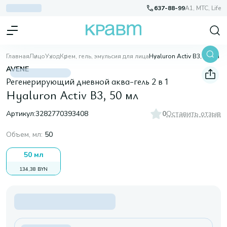
637-88-99
A1, МТС, Life
Главная
Лицо
Уход
Крем, гель, эмульсия для лица
Hyaluron Activ B3, 50 мл
AVENE
Регенерирующий дневной аква-гель 2 в 1
Hyaluron Activ B3, 50 мл
Артикул:
3282770393408
0
Оставить отзыв
Объем, мл
:
50
50 мл
134,38 BYN