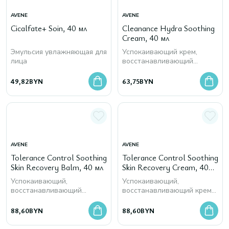
AVENE
AVENE
Cicalfate+ Soin, 40 мл
Cleanance Hydra Soothing
Cream, 40 мл
Эмульсия увлажняющая для
Успокаивающий крем,
лица
восстанавливающий
комфорт кожи лица
49,82
BYN
63,75
BYN
AVENE
AVENE
Tolerance Control Soothing
Tolerance Control Soothing
Skin Recovery Balm, 40 мл
Skin Recovery Cream, 40
мл
Успокаивающий,
Успокаивающий,
восстанавливающий
восстанавливающий крем
бальзам для лица
для лица
88,60
BYN
88,60
BYN