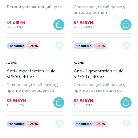
Легкий увлажняющий крем
Солнцезащитный флюид
антивозрастной
69,61
BYN
82,94
BYN
81,89
BYN
103,68
BYN
Новинка
-20%
Новинка
-20%
AVENE
AVENE
Anti-Imperfection Fluid
Anti-Pigmentation Fluid
SPF50, 40 мл
SPF50+, 40 мл
Солнцезащитный флюид
Солнцезащитный флюид
против несовершенств
против пигментации с
тоном
82,94
BYN
82,94
BYN
103,68
BYN
103,68
BYN
Новинка
-20%
Новинка
-20%