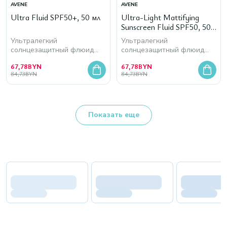
AVENE
AVENE
Ultra Fluid SPF50+, 50 мл
Ultra-Light Mattifying
Sunscreen Fluid SPF50, 50
мл
Ультралегкий
Ультралегкий
солнцезащитный флюид
солнцезащитный флюид
придающий сияние
матирующий
67,78
BYN
67,78
BYN
84,73
BYN
84,73
BYN
Показать еще