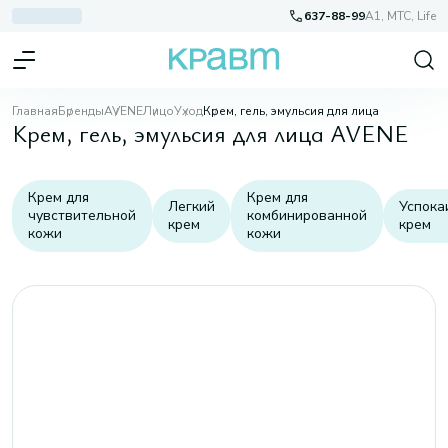
637-88-99
A1, МТС, Life
Главная
Бренды
AVENE
Лицо
Уход
Крем, гель, эмульсия для лица
Крем, гель, эмульсия для лица AVENE
Крем для
Крем для
Легкий
Успок
чувствительной
комбинированной
крем
крем
кожи
кожи