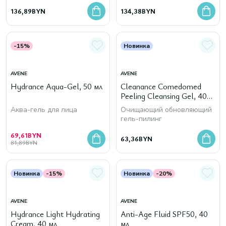
136,89
BYN
134,38
BYN
-15%
Новинка
AVENE
AVENE
Hydrance Aqua-Gel, 50 мл
Cleanance Comedomed
Peeling Cleansing Gel, 400
мл
Аква-гель для лица
Очищающий обновляющий
гель-пилинг
69,61
BYN
63,36
BYN
81,89
BYN
Новинка
-15%
Новинка
-20%
AVENE
AVENE
Hydrance Light Hydrating
Anti-Age Fluid SPF50, 40
Cream, 40 мл
мл