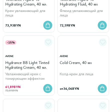
Hydrating Сream, 40 мл
Hydrating Fluid, 40 мл
Крем увлажняющий для
Флюид увлажняющий для
лица
лица
73,93
BYN
72,59
BYN
-15%
AVENE
AVENE
Hydrance BB Light Tinted
Cold Cream, 40 мл
Hydrating Cream, 40 мл
Увлажняющий крем с
Колд-крем для лица
тонирующим эффектом
61,89
BYN
от
36,06
BYN
72,81
BYN