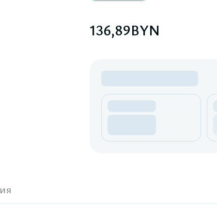
136,89
BYN
ия