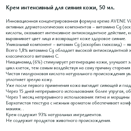
Крем интенсивный для сияния кожи, 50 мл.
Инновационная концентрированная формула крема AVENE Vita
активных дерматологических компонентов – витамина Cg (аск
кислоты, оказывает интенсивное антиоксидантное действие, 
выравнивает цвет лица и возвращает коже здоровое сияние.
Уникальный компонент – витамин Cg (аскорбил глюкозид) – я
Всего 1,8% витамина Сg обладает высокой антиоксидантной 
классического витамина С.
Ниацинамид (6%) стимулирует регенерацию кожи, улучшает э
цикл клеток, тем самым воздействуя на саму причину старения
Чистая гиалуроновая кислота натурального происхождения увл
уплотняет зрелую кожу.
Уже после первого применения кожа выглядит сияющей и глад
Через 15 дней непрерывного использования: более упругая, об
Через 1 месяц непрерывного использования: пятна и морщины
Бархатистая текстура с нежным ароматом обеспечивает комф
макияж. .
Крем содержит 93% натуральных ингредиентов.
Не содержит продуктов животного происхождения.