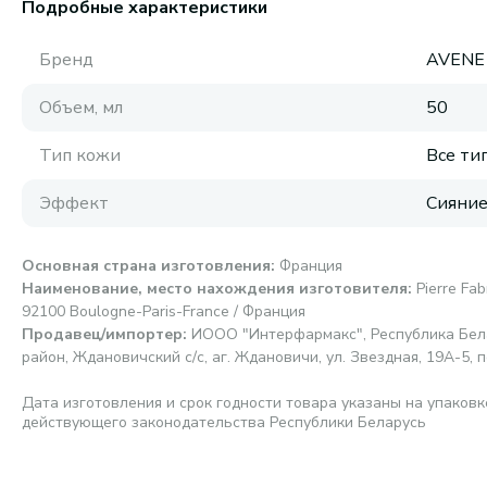
Подробные характеристики
Бренд
AVENE
Объем, мл
50
Тип кожи
Все ти
Эффект
Сияни
Основная страна изготовления
:
Франция
Наименование, место нахождения изготовителя
:
Pierre Fa
92100 Boulogne-Paris-France / Франция
Продавец/импортер
:
ИООО "Интерфармакс", Республика Бела
район, Ждановичский с/с, аг. Ждановичи, ул. Звездная, 19А-5, п
Дата изготовления и срок годности товара указаны на упаковк
действующего законодательства Республики Беларусь