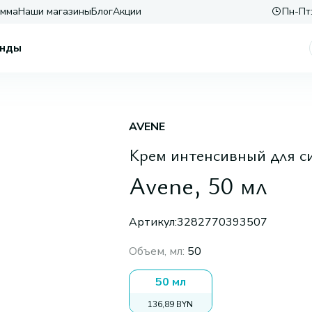
амма
Наши магазины
Блог
Акции
Пн-Пт:
нды
AVENE
Крем интенсивный для с
Avene, 50 мл
Артикул:
3282770393507
Объем, мл
:
50
50 мл
136,89 BYN